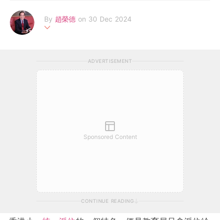
By
趙榮德
on 30 Dec 2024
香港輔導教師協會榮譽顧問，前喇沙書院副校長，曾任教育局家庭
與學校事宜委員會副主席，為香港大學專業進修學院之客席講師。
ADVERTISEMENT
有専欄刊豋在各大報章雜誌，著作有《2020質優免費幼稚園》、
《2020小學升學一本通》、《不一樣的家長》等二十八本。
Sponsored Content
CONTINUE READING