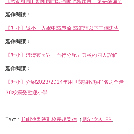
【考幼稚園】幼稚園面試有哪七類題目一定要準備？
延伸閱讀：
【升小】遞小一入學申請表前 請細讀以下三個忠告
延伸閱讀：
【升小】澄清家長對「自行分配」選校的四大誤解
延伸閱讀：
【升小】介紹2023/2024年用世襲招收額排名之全港
36校網受歡迎小學
Text：
前喇沙書院副校長趙榮德
（
趙Sir之友 FB
）