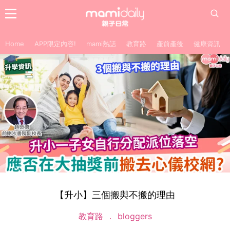
Home
APP限定內容!
mami熱話
教育路
產前產後
健康資訊
【升小】三個搬與不搬的理由
教育路
bloggers