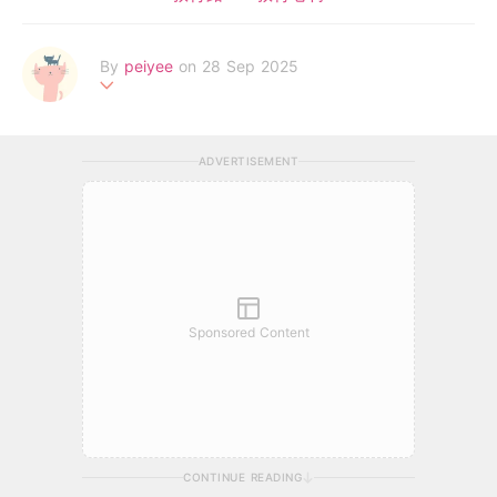
By
peiyee
on 28 Sep 2025
两处春光同日尽，居人思客客思家
ADVERTISEMENT
Sponsored Content
CONTINUE READING