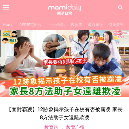
Home
APP限定內容!
mami熱話
教育路
產前產後
健康資訊
【面對霸凌】12跡象揭示孩子在校有否被霸凌 家長
8方法助子女遠離欺凌
教育路
教育心得