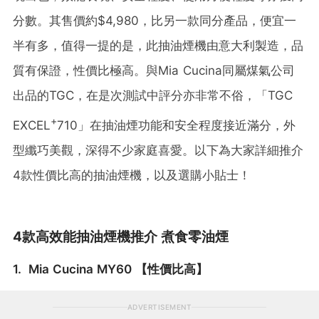
分數
。
其
售價約$4,980，比另一款同分產品，
便
宜一
半有多，
值得一提的是，此抽油煙機由意大利製造，品
質有保證，性價比極高
。
與Mia Cucina同屬煤氣公司
出品的TGC，在是次測試中評分
亦非常
不俗，「TGC
+
EXCEL
710」在抽油煙功能和安全程度接近滿分，外
型纖巧美觀，深得不少家庭喜愛。以下為大家
詳細
推介
4款性價比高的抽油煙機，以及選購小貼士！
4款高效能抽油煙機推介 煮食零油煙
1. Mia Cucina MY60 【性價比高】
ADVERTISEMENT