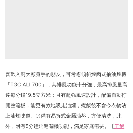
喜歡入廚大顯身手的朋友，可考慮傾斜煙囪式抽油煙機
「TGC ALI 700」，其排風功能十分強，最高排風量高
達每分鐘19.5立方米；且有超強風速設計，配備自動打
開整流板，能更有效地吸走油煙，煮飯後不會
令衣物沾
上油煙
味道。另備有易拆式金屬油盤，方便清洗，
此
外，附有
5分鐘延遲關機功能，
滿足
家庭需要。
【
了解