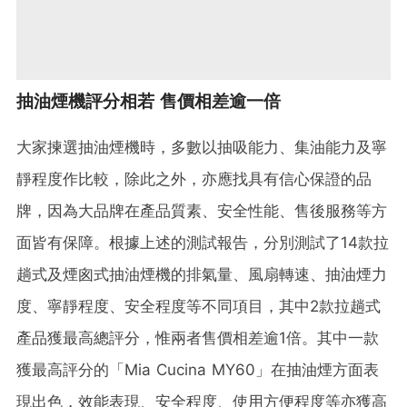
抽油煙機評分相若 售價相差逾一倍
大家揀選抽油煙機時，多數以抽吸能力、集油能力及寧
靜程度作比較，除此之外，亦應找具有信心保證的品
牌，因為大品牌在產品質素、安全性能、售後服務等方
面皆有保障。根據上述的測試報告，分別測試了14款拉
趟式及煙囪式抽油煙機的排氣量、風扇轉速、抽油煙
力
度
、寧靜程度、安全程度等不同
項目
，其中2款拉趟式
產品獲最高總評分，惟兩者售價相差逾1倍。其中一款
獲最高評分的「Mia Cucina MY60」
在抽油煙方面表
現出色
，
效能表現
、
安全程度
、
使用方便程度等亦獲高