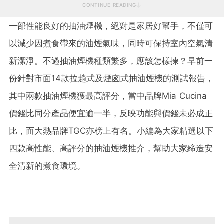
CONTINUE READING
一部性能良好的抽油煙機，絕對是家居好幫手，不僅
可
以
減少因煮食帶來的油煙
氣
味，同時可保持室內空氣清
新潔淨。不過抽油煙機種類繁多，應該怎樣揀？早前一
份針對市面14款拉趟式及煙囪式抽油煙機的測試報告，
其中兩款抽油煙機獲最高評分，當中
品牌
Mia Cucina
價錢比同分產品便宜逾一
半
，反映功能與價錢未必成正
比，而大熱品牌TGC亦榜上有名。小編為大家精選以下
四款高性能、高評分的抽油煙機推介，
幫
助大家
締
造安
全清新的煮食環境。