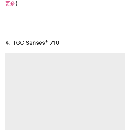
更多
】
+
4. TGC Senses
710