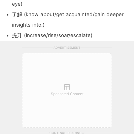
eye)
了解 (know about/get acquainted/gain deeper
insights into.)
提升 (Increase/rise/soar/escalate)
ADVERTISEMENT
Sponsored Content
CONTINUE READING