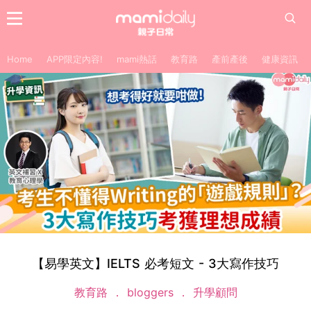
Home
APP限定內容!
mami熱話
教育路
產前產後
健康資訊
【易學英文】IELTS 必考短文 - 3大寫作技巧
教育路
bloggers
升學顧問