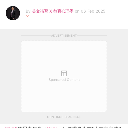
By
英文補習 X 教育心理學
on 06 Feb 2025
我（ Spencer Lam ) 畢業於香港大學心理學畢業，再而進修金融
學然後成為一位補習老師，有豐富的教育經驗。雖然出身較為特別
ADVERTISEMENT
但無礙成為一位優秀的補習老師。於短短8年間，已經幫超過1000
名同學於英文上取得好成績
Sponsored Content
CONTINUE READING