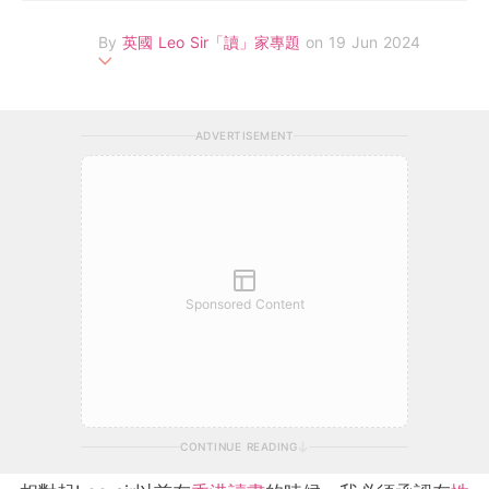
By
英國 Leo Sir「讀」家專題
on 19 Jun 2024
Leo Sir 畢業於香港大學，其後在英國成功考取英國教師資格證
（PGCE），並於英國劍橋大學完成數學教育碩士。Leo Sir擁有近
ADVERTISEMENT
10年英國教學經驗，曾在在英國倫敦著名私立學校任教。在2017
年，Leo Sir成為首位入選華人老師參與拍攝英國政府教育部宣傳
片，在英國不同電視頻道的廣告時段播放，被譽為英國華人圈內的
英國中小學教育專家。現為英國Leo Tuition創辦人，Leo Sir掌握
最新及全面的英國升學資訊，擅長分享各類型升學貼士，由英國中
小學的選校心得，個別科目的難處及秘訣，到牛津劍橋兩大名校的
面試奧秘等。
Sponsored Content
CONTINUE READING