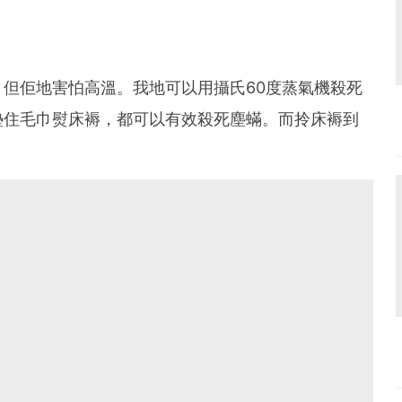
但佢地害怕高溫。我地可以用攝氏60度蒸氣機殺死
墊住毛巾熨床褥，都可以有效殺死塵蟎。而拎床褥到