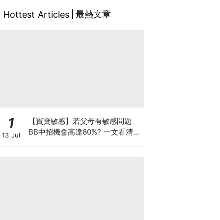
最熱文章
Hottest Articles
1
【寶寶敏感】若父母有敏感問題
BB中招機會高達80%? 一文看清預
13 Jul
防敏感關鍵因素！