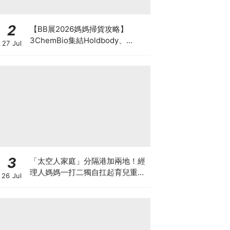
2
【BB展2026媽媽掃貨攻略】
3ChemBio集結Holdbody、
27 Jul
ProVen、森下仁丹、Return人氣
品牌激減！低至18折＋買3送1＋原
箱優惠低至65折
3
「太空人家庭」分隔港加兩地！經
理人媽媽一打二獨自扛起育兒重
26 Jul
擔！Stephanie｜經理人｜太空人
家庭｜職場媽媽