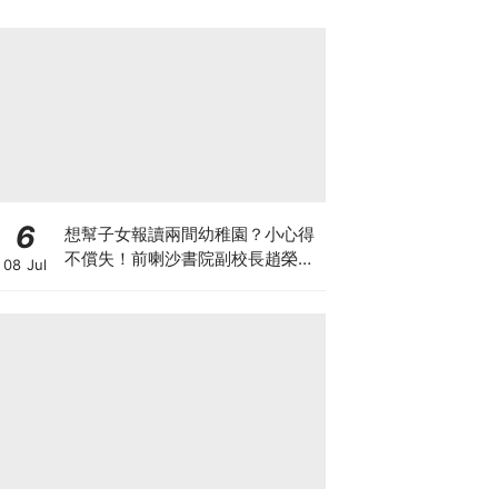
6
想幫子女報讀兩間幼稚園？小心得
不償失！前喇沙書院副校長趙榮
08 Jul
德：先問自己能否解決這3大問
題！