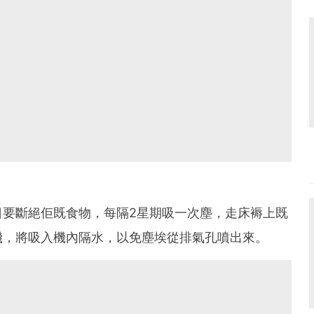
日要斷絕佢既食物，每隔2星期吸一次塵，走床褥上既
機，將吸入機內隔水，以免塵埃從排氣孔噴出來。