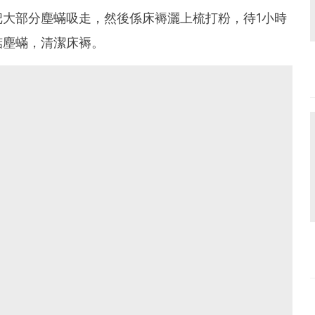
大部分塵蟎吸走，然後係床褥灑上梳打粉，待1小時
掂塵蟎，清潔床褥。