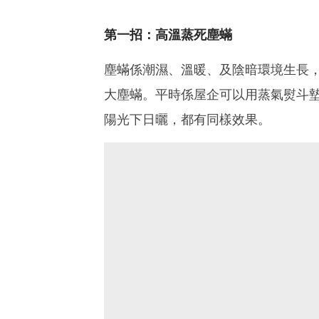
第一招：高溫蒸死塵蟎
塵蟎係潮濕、溫暖、及陰暗環境生長，
大塵蟎。平時係屋企可以用蒸氣熨斗
陽光下日曬，都有同樣效果。