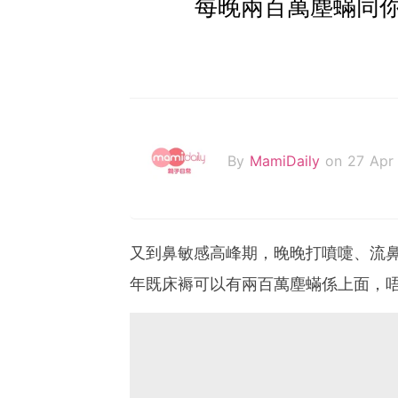
每晚兩百萬塵蟎同你
By
MamiDaily
on 27 Apr
又到鼻敏感高峰期，晚晚打噴嚏、流鼻
年既床褥可以有兩百萬塵蟎係上面，