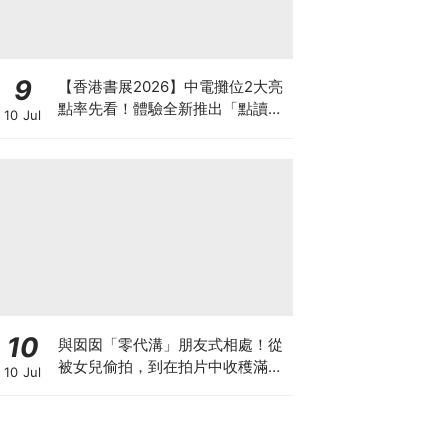
9
【香港書展2026】中電攤位2大亮
點率先看！體驗全新推出「點讀故
10 Jul
事書」系列＋升級版《低碳城市規
劃師》電子桌遊
10
與囡囡「零代溝」朋友式相處！從
被女兒偷拍，到在拍片中收穫滿足
10 Jul
感！VAL媽｜美如｜KOL媽媽