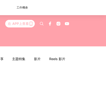
工作機會
在 APP上查看
分享
主題特集
影片
Reels 影片