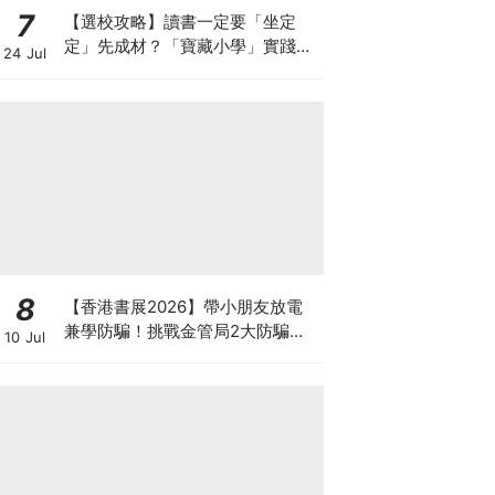
7
【選校攻略】讀書一定要「坐定
定」先成材？「寶藏小學」實踐動
24 Jul
靜循環激發孩子潛能
8
【香港書展2026】帶小朋友放電
兼學防騙！挑戰金管局2大防騙遊
10 Jul
戲、贏「嗱喳蕉」購物袋及多款驚
喜紀念品！