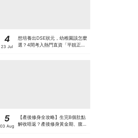
4
想培養出DSE狀元，幼稚園該怎麼
選？4間考入熱門直資「平靚正」
23 Jul
免費幼稚園！
5
【產後修身全攻略】生完B個肚點
解收唔返？產後修身黃金期、腹直
03 Aug
肌分離、紮肚定做機一次睇