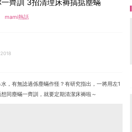
一齊訓 3招清理床褥搞掂塵蟎
mami熱話
 2018
水，有無諗過係塵蟎作怪？有研究指出，一將用左1
唔想同塵蟎一齊訓，就要定期清潔床褥啦～