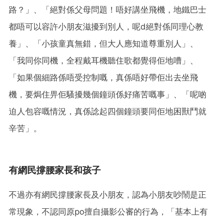
路？」、「絕對係父母問題！唔好講坐飛機，地鐵巴士
都唔可以容許小朋友滋擾到別人，呢d絕對係同理心教
養」、「小孩童真無錯，但大人應知道尊重別人」、
「我同你同機，全程戴耳機聽住歌都覺得佢地嘈」、
「如果個細路係唔受控制嘅，真係唔好帶佢出去坐飛
機，要焗住畀佢騷擾幾個鐘頭係好痛苦嘅事」、「呢啲
迫人包容嘅情況，真係諗起四個鐘頭要同佢地困獸鬥就
辛苦」。
有網民撐腰家長和孩子
不過亦有網民撐腰家長及小朋友，認為小朋友吵鬧是正
常現象，不認同原po擅自攝影公審的行為，「基本上有