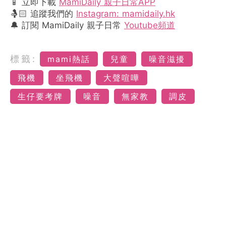
📱 立即下載
MamiDaily 親子日常APP
🤱🏻 追蹤我們的
Instagram: mamidaily.hk
🔔 訂閱 MamiDaily 親子日常
Youtube頻道
標籤:
mami熱話
兒童
噪音滋擾
飛機
坐飛機
大聲喧嘩
生仔要考牌
噪音
無家教
調皮