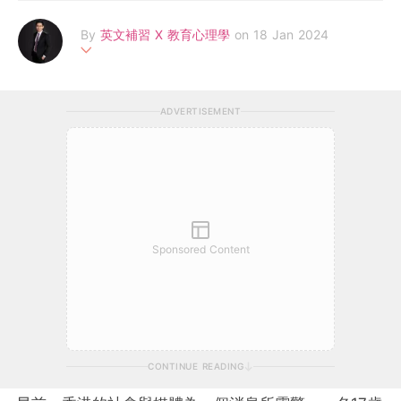
By
英文補習 X 教育心理學
on 18 Jan 2024
我（ Spencer Lam ) 畢業於香港大學心理學畢業，再而進修金融
學然後成為一位補習老師，有豐富的教育經驗。雖然出身較為特別
ADVERTISEMENT
但無礙成為一位優秀的補習老師。於短短8年間，已經幫超過1000
名同學於英文上取得好成績
Sponsored Content
CONTINUE READING