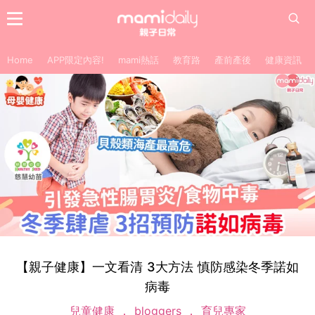
Home
APP限定內容!
mami熱話
教育路
產前產後
健康資訊
【親子健康】一文看清 3大方法 慎防感染冬季諾如
病毒
兒童健康
bloggers
育兒專家