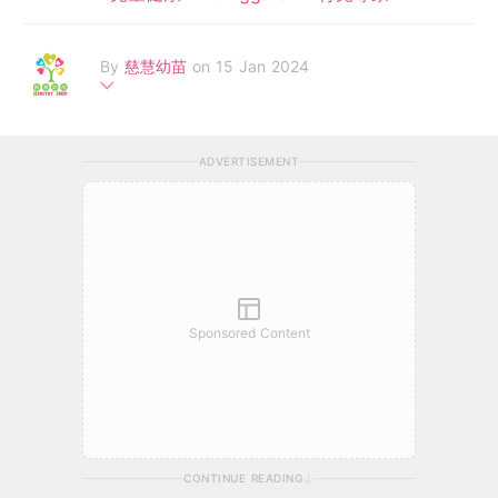
By
慈慧幼苗
on 15 Jan 2024
「慈慧幼苗」由羅鷹石慈慧基金創始贊助，於2014年成立，致力
拓展0至6歲幼兒培育及發展，透過互動資源平台及家長教育培訓
ADVERTISEMENT
課程等服務，教育公眾正確的育兒知識。截至 2020年，受惠的兒
童、家長、及專業同工等超過37, 000人，受惠團體及機構超過40
0個。
Sponsored Content
CONTINUE READING