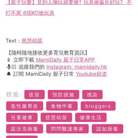
【親子玩樂】見到人哋玩就要搶? 玩具搶贏先好玩? 不
打不罵 6招KO搶玩具
Text：
慈慧幼苗
【隨時隨地接收更多育兒教育資訊】
📱 立即下載
MamiDaily 親子日常APP
🤱🏻 追蹤我們的
Instagram: mamidaily.hk
🔔 訂閱 MamiDaily 親子日常
Youtube頻道
標籤:
疫苗
預防措施
感染
急性腸胃炎
食物中毒
bloggers
兒童健康
慈慧幼苗
健康生活
諾沃克病毒
問問醫護專家
諾如病毒