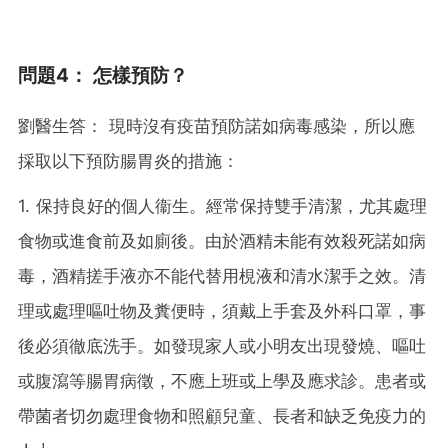
問題4： 怎樣預防？
劉醫生答： 現時沒有疫苗預防諾如病毒感染，所以應
採取以下預防腸胃炎的措施：
1. 保持良好的個人衞生。經常保持雙手清潔，尤其處理
食物或進食前及如廁後。由於酒精未能有效殺死諾如病
毒，酒精搓手液亦不能代替用梘液和清水潔手之效。清
理或處理嘔吐物及糞便時，須戴上手套及外科口罩，事
後必須徹底洗手。如發現家人或小明友出現發燒、嘔吐
或腹瀉等腸胃病徵，不應上班或上學及應求診。患者或
帶菌者切勿處理食物和照顧兒童、長者和缺乏免疫力的