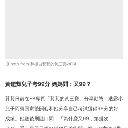
Photo from 翻攝自萁萁的黃三寶@FB
黃鐙輝兒子考99分 媽媽問：又99？
萁萁日前在FB專頁「萁萁的黃三寶」分享動態，透露小
兒子阿寶回家後開心和她分享自己考試獲得99分的好
成績。她聽後則隨口問：「為什麼又99，第幾次