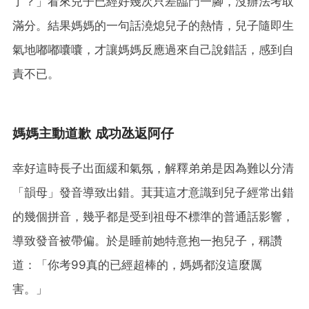
了？」看來兒子已經好幾次只差臨門一腳，沒辦法考取
滿分。結果媽媽的一句話澆熄兒子的熱情，兒子隨即生
氣地嘟嘟囔囔，才讓媽媽反應過來自己說錯話，感到自
責不已。
媽媽主動道歉 成功氹返阿仔
幸好這時長子出面緩和氣氛，解釋弟弟是因為難以分清
「韻母」發音導致出錯。萁萁這才意識到兒子經常出錯
的幾個拼音，幾乎都是受到祖母不標準的普通話影響，
導致發音被帶偏。於是睡前她特意抱一抱兒子，稱讚
道：「你考99真的已經超棒的，媽媽都沒這麼厲
害。」