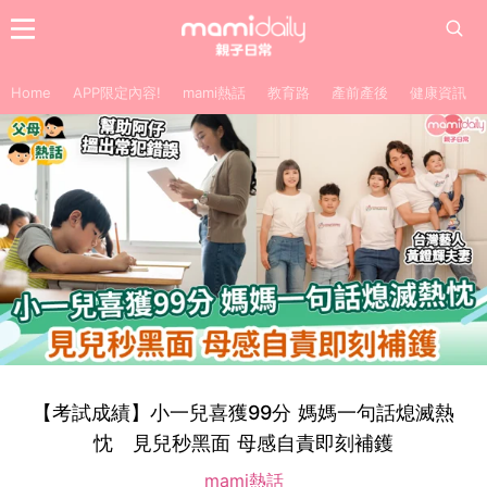
Home
APP限定內容!
mami熱話
教育路
產前產後
健康資訊
【考試成績】小一兒喜獲99分 媽媽一句話熄滅熱
忱 見兒秒黑面 母感自責即刻補鑊
mami熱話