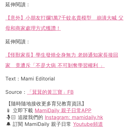
延伸閱讀：
【意外】小朋友打爛1萬7千蚊名貴模型 崩潰大喊 父
母和商家處理方式獲讚！
延伸閱讀：
【怪獸家長】學生發燒全身無力 老師通知家長接回
家 竟遭斥「不是大病 不可剝奪學習權利 」
Text：Mami Editorial
Source：
「萁萁的黃三寶」FB
【隨時隨地接收更多育兒教育資訊】
📱 立即下載
MamiDaily 親子日常APP
🤱🏻 追蹤我們的
Instagram: mamidaily.hk
🔔 訂閱 MamiDaily 親子日常
Youtube頻道