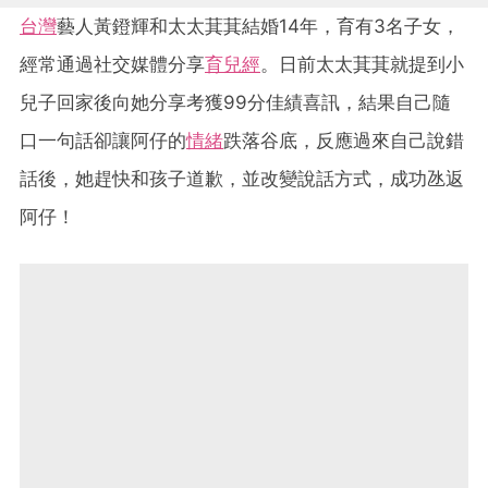
台灣
藝人黃鐙輝和太太萁萁結婚14年，育有3名子女，
經常通過社交媒體分享
育兒經
。日前太太萁萁就提到小
兒子回家後向她分享考獲99分佳績喜訊，結果自己隨
口一句話卻讓阿仔的
情緒
跌落谷底，反應過來自己說錯
話後，她趕快和孩子道歉，並改變說話方式，成功氹返
阿仔！