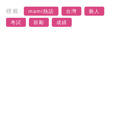
標籤:
mami熱話
台灣
藝人
考試
鼓勵
成績