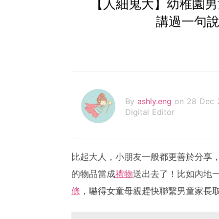
【人細鬼大】幼稚園男
講過一句說
By
ashly.eng
on 28 Dec 
Digital Editor
比起大人，小朋友一般都更善於分享
的物品當成
禮物
送出去了！比如內地
條
，嚇得女童母親趕快聯繫男童家長