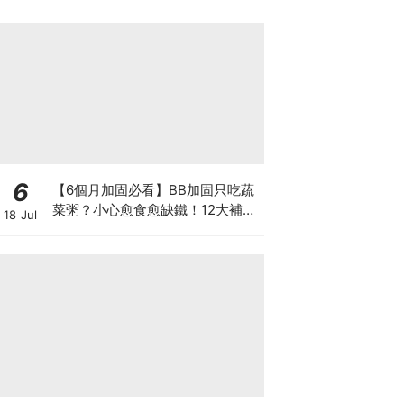
6
【6個月加固必看】BB加固只吃蔬
菜粥？小心愈食愈缺鐵！12大補鐵
18 Jul
食材清單＋一星期食譜推薦