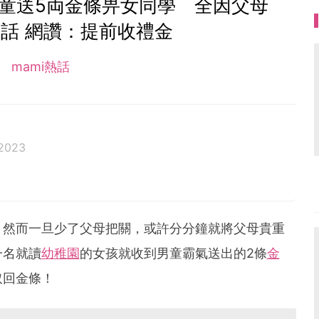
童送5両金條畀女同學 全因父母
話 網讚：提前收禮金
mami熱話
2023
，然而一旦少了父母把關，或許分分鐘就將父母貴重
一名就讀
幼稚園
的女孩就收到男童霸氣送出的2條
金
取回金條！