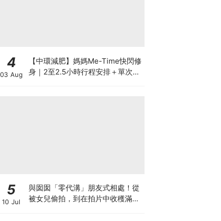
4
【中環減肥】媽媽Me-Time快閃修
身｜2至2.5小時行程安排＋單次收
03 Aug
費攻略
5
與囡囡「零代溝」朋友式相處！從
被女兒偷拍，到在拍片中收穫滿足
10 Jul
感！VAL媽｜美如｜KOL媽媽