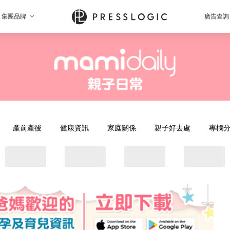
集團品牌
廣告查詢
產前產後
健康資訊
家庭關係
親子好去處
專欄