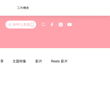
工作機會
在 APP上查看
分享
主題特集
影片
Reels 影片