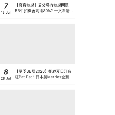
7
【寶寶敏感】若父母有敏感問題
BB中招機會高達80%? 一文看清預
13 Jul
防敏感關鍵因素！
8
【夏季BB展2026】拒絕夏日汗疹
紅Pat Pat！日本製Merries全新超
28 Jul
吸安睡褲挑戰全晚零外漏 皇牌
First Premium系列買1送1！