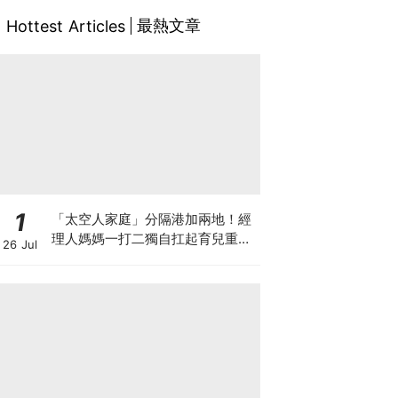
最熱文章
Hottest Articles
1
「太空人家庭」分隔港加兩地！經
理人媽媽一打二獨自扛起育兒重
26 Jul
擔！Stephanie｜經理人｜太空人
家庭｜職場媽媽