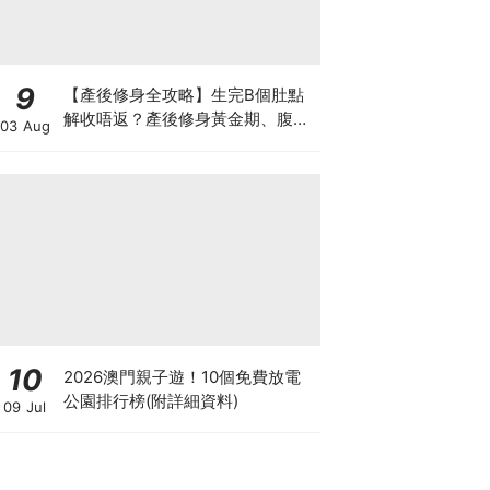
9
【產後修身全攻略】生完B個肚點
解收唔返？產後修身黃金期、腹直
03 Aug
肌分離、紮肚定做機一次睇
10
2026澳門親子遊！10個免費放電
公園排行榜(附詳細資料)
09 Jul