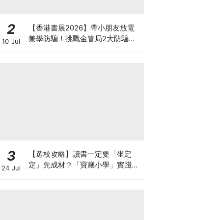
2
【香港書展2026】帶小朋友放電
兼學防騙！挑戰金管局2大防騙遊
10 Jul
戲、贏「嗱喳蕉」購物袋及多款驚
喜紀念品！
3
【選校攻略】讀書一定要「坐定
定」先成材？「寶藏小學」實踐動
24 Jul
靜循環激發孩子潛能