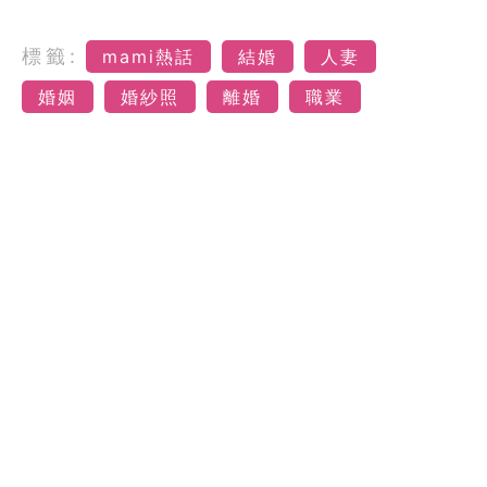
標籤:
mami熱話
結婚
人妻
婚姻
婚紗照
離婚
職業