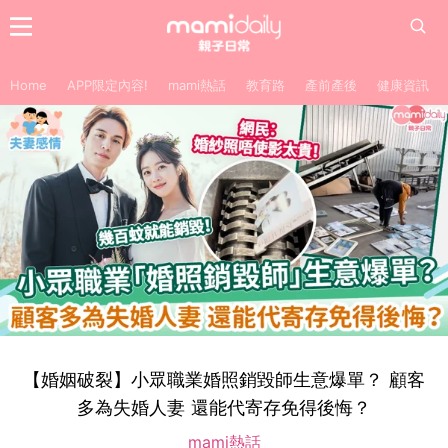
Home
APP限定內容!
mami熱話
教育路
產前產後
健康資訊
【婚姻破裂】小眾職業婚照銷毀師生意爆單？ 顧客
多為失婚人妻 還能代寄存免得後悔？
mami熱話