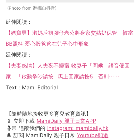
Photo from 翻攝自抖音
延伸閱讀：
【媽寶男】港媽斥裙腳仔老公將身家交姑奶保管 被當
BB照料 憂心毀爸爸在兒子心中形象
延伸閱讀：
【夫妻感情】人夫夜不歸宿 收妻子「問候」語音催回
家 「啟動爭吵請按1 馬上回家請按5」否則⋯⋯
Text：Mami Editorial
【隨時隨地接收更多育兒教育資訊】
📱 立即下載
MamiDaily 親子日常APP
🤱🏻 追蹤我們的
Instagram: mamidaily.hk
🔔 訂閱 MamiDaily 親子日常
Youtube頻道