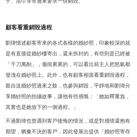
子、浴巾等寄過來要求一併銷毀。
顧客看重銷毀過程
劉瑋憶述顧客寄來的各式各樣的婚紗照，印象較深的就
是有直接從婚紗樓寄出，還未拆封的，有些則是已經被
「千刀萬剮」，傷痕累累的，可以看出前主人把怒氣都
發洩在婚紗照上。此外，也有顧客相當看重銷毀過程，
親自送婚紗照過來之餘，也參與銷毀，平靜地和劉瑋分
享婚紗照的拍攝故事，讓他有些感慨：「她如釋重負，
其實也是她放下的一個過程。」
不過劉瑋也曾遇到客戶後悔的情況，或是對感情還抱有
期望，猶豫不決的客戶，因此發展出提供「婚紗照寄存