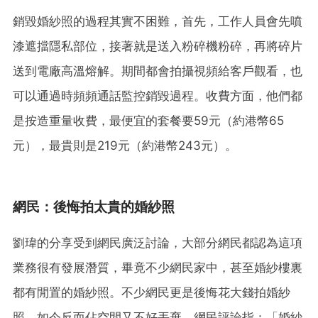
銷毀婚紗照的過程其實不困難，首先，工作人員會先噴
漆遮擋隱私部位，接著就是送入粉碎機粉碎，再將碎片
送到電廠高溫熔解。期間都會拍攝視頻給客戶觀看，也
可以通過時頻頻通話監控銷毀過程。收費方面，他們都
是按造重量收費，最便宜的套餐要59元（約港幣65
元），最貴則是219元（約港幣243元）。
網民：後悔拍太貴的婚紗照
劉瑋的分享受到網民廣泛討論，大部分網民都認為這項
業務很有發展潛質，畢竟不少網民家中，甚至婚紗樓裏
都有閒置的婚紗照。不少網民更是後悔花大錢拍婚紗
照，如今反而佔空間又不好丟棄。網民評論指：「婚紗