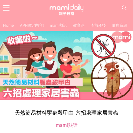
Home
APP限定內容!
mami熱話
教育路
產前產後
健康資訊
天然簡易材料驅蟲殺曱甴 六招處理家居害蟲
mami熱話