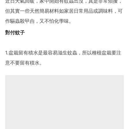
近日天氣回暖，家中開始有蚊蟲出沒，真是非常煩擾，
但其實一些天然簡易材料如家居日常用品或調味料，可
作驅蟲殺曱甴，又不怕化學味。
對付蚊子
1.盆栽留有積水是最容易滋生蚊蟲，所以種植盆栽要注
意不要留有積水。