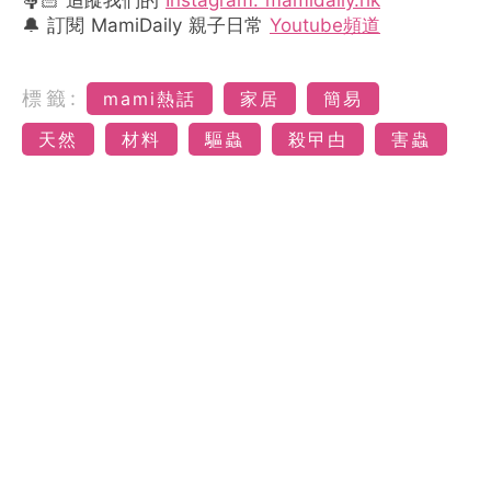
🤱🏻 追蹤我們的
Instagram: mamidaily.hk
🔔 訂閱 MamiDaily 親子日常
Youtube頻道
標籤:
mami熱話
家居
簡易
天然
材料
驅蟲
殺曱甴
害蟲