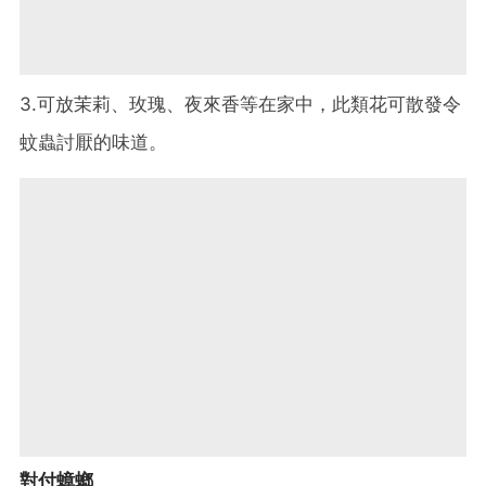
3.可放茉莉、玫瑰、夜來香等在家中，此類花可散發令
蚊蟲討厭的味道。
對付蟑螂