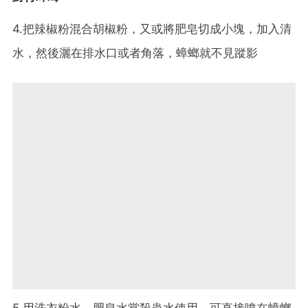
4.把辣椒粉混合胡椒粉，又或將肥皂切成小塊，加入清
水，然後灑在排水口或者角落，蟑螂就不見蹤影
5.用洗衣粉水、肥皂水當殺蟲水使用，可直接噴在蟑螂