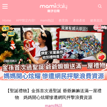
Home
APP限定內容!
mami熱話
教育路
產前產後
健康資訊
【聖誕禮物】金孫首次過聖誕 爺爺嫲嫲送滿一屋禮
物 媽媽開心炫耀慘遭網民抨擊浪費資源
mami熱話