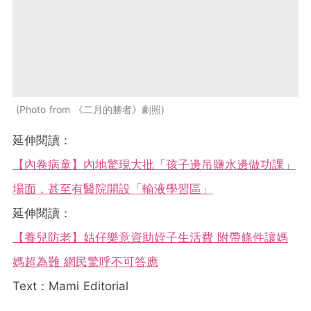
Photo from 《二月的勝者》劇照
延伸閱讀：
【內卷病童】內地驚現大批「孩子邊吊鹽水邊做功課」
場面，甚至有醫院開設「輸液學習區」
延伸閱讀：
【養兒防老】姑仔樂意資助姪子生活費 附帶條件讓媽
媽超為難 網民驚呼不可答應
Text：Mami Editorial