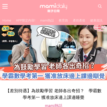
Home
APP限定內容!
mami熱話
教育路
產前產後
健康資訊
【差別待遇】為鼓勵學習 老師各出奇招？ 學霸數
學考第一 獲准放床邊上課邊睡覺
mami熱話