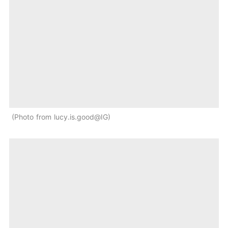
Photo from lucy.is.good@IG