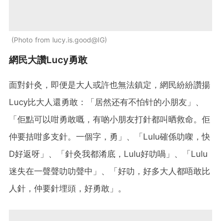
Photo from lucy.is.good@IG
網民大讚Lucy勇敢
面對針灸，即便是大人或許也無法鎮定，網民紛紛讚揚
Lucy比大人還勇敢：「居然还有不怕针的小朋友」、
「佢點可以咁勇敢嘅，有啲小朋友打針都叫晒救命。佢
仲要拮咁多支針。一個字，勇」、「LuIu確係叻㗎，快
D好返呀」、「針灸我都淆底，Lulu好叻喎」、「Lulu
迷失在一聲聲叻叻聲中」、「好叻，好多大人都唔敢比
人針，仲要針埋頭，好勇敢」。