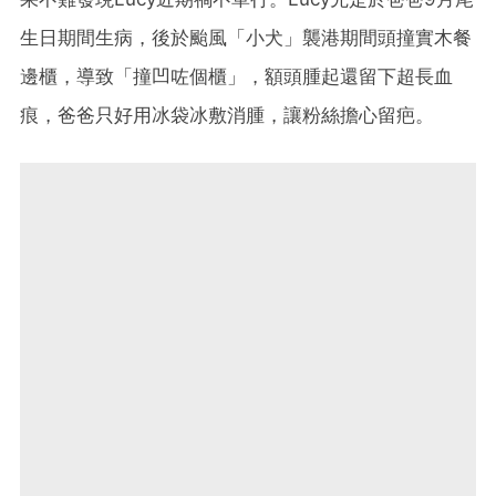
生日期間生病，後於颱風「小犬」襲港期間頭撞實木餐
邊櫃，導致「撞凹咗個櫃」，額頭腫起還留下超長血
痕，爸爸只好用冰袋冰敷消腫，讓粉絲擔心留疤。