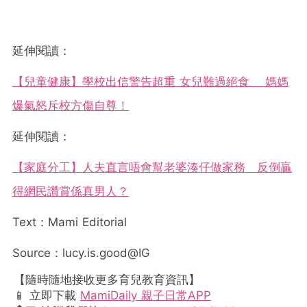
延伸閱讀：
【兒童健康】學校出信警告超重 女兒難過絕食 媽媽
爆氣怒斥校方傷自尊！
延伸閱讀：
【家庭分工】人夫直言唔會幫老婆湊仔做家務 反倒贏
得網民讚賞係真男人？
Text：Mami Editorial
Source：lucy.is.good@IG
【隨時隨地接收更多育兒教育資訊】
📱 立即下載
MamiDaily 親子日常APP