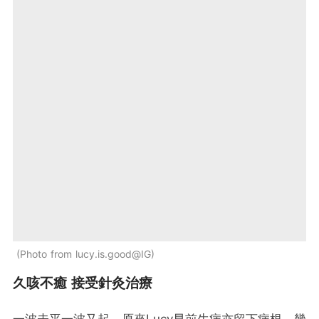
Photo from lucy.is.good@IG
久咳不癒 接受針灸治療
一波未平一波又起，原來Lucy早前生病亦留下病根，幾