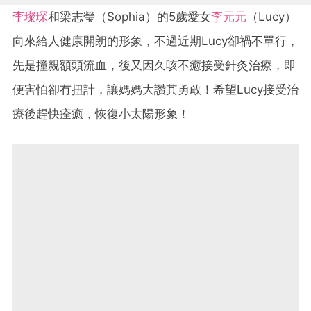
李璨琛
和梁志瑩（Sophia）的5歲愛女
李元元
（Lucy）
向來給人健康開朗的形象，不過近期Lucy卻禍不單行，
先是撞親額頭流血，後又因久咳不癒接受針灸治療，即
便害怕卻冇扭計，讓媽媽大讚其勇敢！希望Lucy接受治
療後趕快痊癒，恢復小太陽形象！