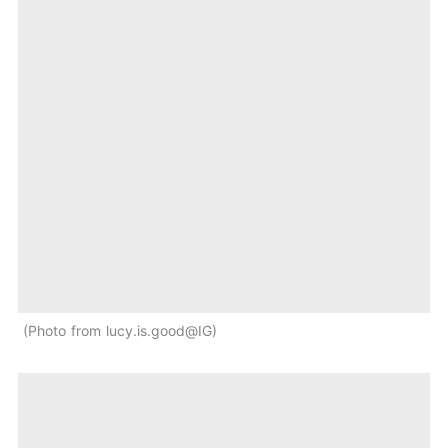
Photo from lucy.is.good@IG