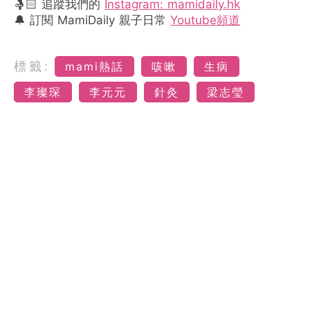
🤱🏻 追蹤我們的
Instagram: mamidaily.hk
🔔 訂閱 MamiDaily 親子日常
Youtube頻道
標籤:
mami熱話
咳嗽
生病
李璨琛
李元元
針灸
梁志瑩