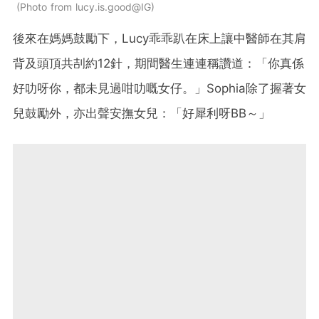
Photo from lucy.is.good@IG
後來在媽媽鼓勵下，Lucy乖乖趴在床上讓中醫師在其肩
背及頭頂共㓤約12針，期間醫生連連稱讚道：「你真係
好叻呀你，都未見過咁叻嘅女仔。」Sophia除了握著女
兒鼓勵外，亦出聲安撫女兒：「好犀利呀BB～」