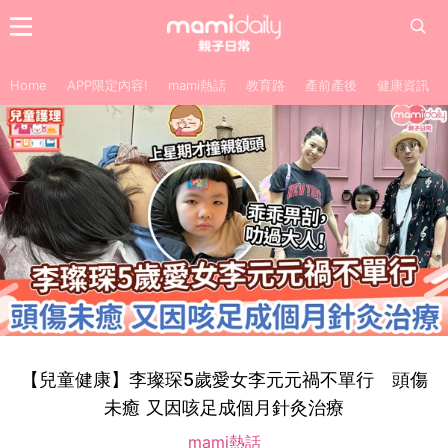
Home
APP限定內容!
mami熱話
教育路
產前產後
健康資訊
【兒童健康】李璨琛5歲愛女李元元禍不單行 頭傷
未癒 又因咳足成個月針灸治療
mami熱話