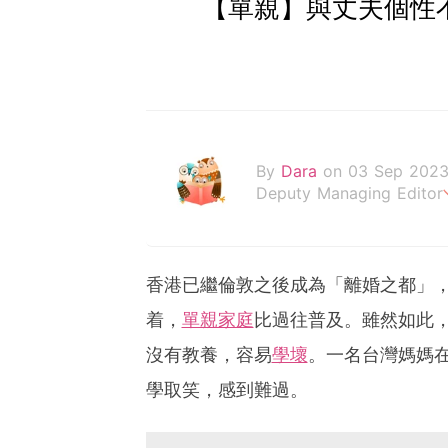
【單親】與丈夫個性
By
Dara
on 03 Sep 202
Deputy Managing Editor
當自己成為父母，才明白父
香港已繼倫敦之後成為「離婚之都」，過
着，
單親家庭
比過往普及。雖然如此
沒有教養，容易
學壞
。一名台灣媽媽
學取笑，感到難過。