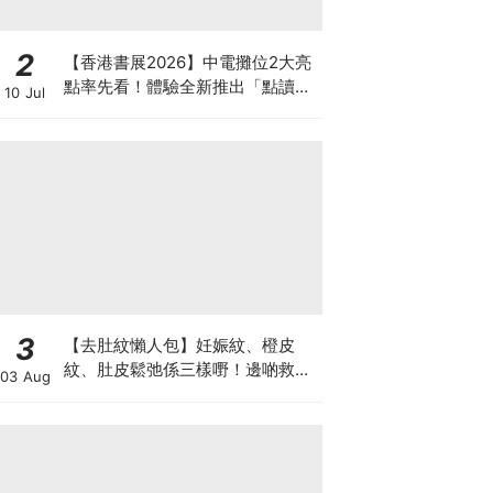
2
【香港書展2026】中電攤位2大亮
點率先看！體驗全新推出「點讀故
10 Jul
事書」系列＋升級版《低碳城市規
劃師》電子桌遊
3
【去肚紋懶人包】妊娠紋、橙皮
紋、肚皮鬆弛係三樣嘢！邊啲救得
03 Aug
返、邊啲只能淡化？