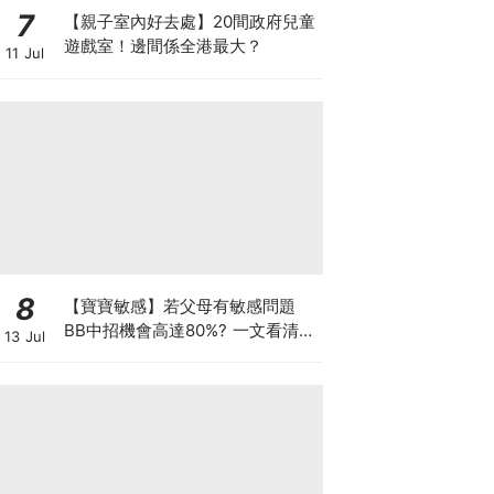
7
【親子室內好去處】20間政府兒童
遊戲室！邊間係全港最大？
11 Jul
8
【寶寶敏感】若父母有敏感問題
BB中招機會高達80%? 一文看清預
13 Jul
防敏感關鍵因素！