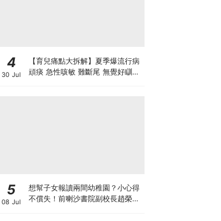
4
【育兒痛點大拆解】夏季爆流行病
頑痰 急性咳敏 難斷尾 無覺好瞓？
30 Jul
中醫教路 一招踢走頑痰斷尾！
5
想幫子女報讀兩間幼稚園？小心得
不償失！前喇沙書院副校長趙榮
08 Jul
德：先問自己能否解決這3大問
題！