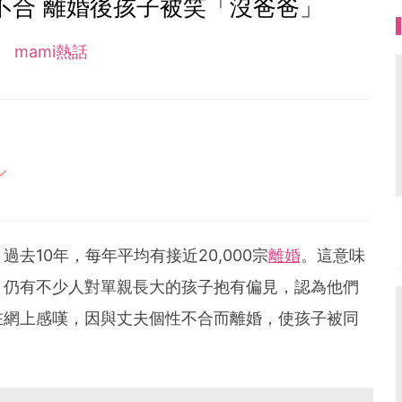
不合 離婚後孩子被笑「沒爸爸」
mami熱話
3
母的喜怒哀樂，以及無私的愛！
去10年，每年平均有接近20,000宗
離婚
。這意味
，仍有不少人對單親長大的孩子抱有偏見，認為他們
在網上感嘆，因與丈夫個性不合而離婚，使孩子被同