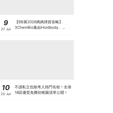
9
【BB展2026媽媽掃貨攻略】
3ChemBio集結Holdbody、
27 Jul
ProVen、森下仁丹、Return人氣
品牌激減！低至18折＋買3送1＋原
箱優惠低至65折
10
不讀私立也能考入熱門名校！全港
18區優質免費幼稚園清單公開！
23 Jul