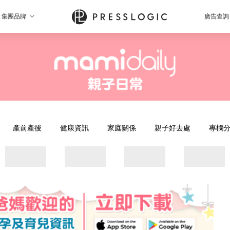
集團品牌
廣告查詢
產前產後
健康資訊
家庭關係
親子好去處
專欄