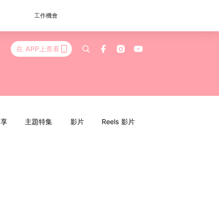
工作機會
在 APP上查看
分享
主題特集
影片
Reels 影片