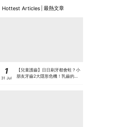
最熱文章
Hottest Articles
1
【兒童護齒】日日刷牙都會蛀？小
朋友牙齒2大隱形危機！乳齒的琺
31 Jul
瑯質比成人薄弱50%！選牙膏要睇
含氟量！