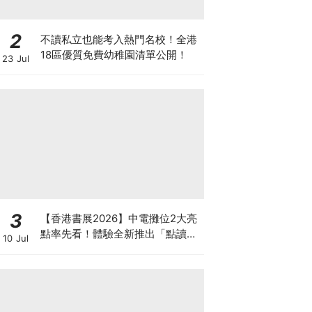
2
不讀私立也能考入熱門名校！全港
18區優質免費幼稚園清單公開！
23 Jul
3
【香港書展2026】中電攤位2大亮
點率先看！體驗全新推出「點讀故
10 Jul
事書」系列＋升級版《低碳城市規
劃師》電子桌遊