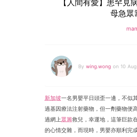
【人間有愛】患罕見
母急眾
ma
By
wing.wong
on 10 Au
新加坡
一名男嬰平日頭歪一邊，不似
過基因療法注射藥物，但一劑藥物便高
過網上
眾籌
救兒，幸運地，這筆巨款在
的心情交雜，而現時，男嬰亦順利完