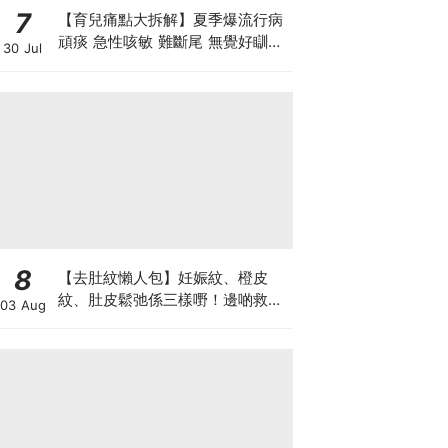
7
【育兒痛點大拆解】夏季爆流行病
頑痰 急性咳敏 難斷尾 無覺好瞓？
30 Jul
中醫教路 一招踢走頑痰斷尾！
8
【去肚紋懶人包】妊娠紋、橙皮
紋、肚皮鬆弛係三樣嘢！邊啲救得
03 Aug
返、邊啲只能淡化？