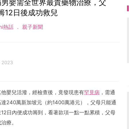
病男嬰需全世界最貴藥物治療，父
籌12日後成功救兒
mi熱話
親子新聞
g 2023
其他嬰兒活潑，經檢查後，竟發現患有
罕見病
，需通
達240萬新加坡元（約1400萬港元），父母只能通
12日內便成功籌到，看著款項一點一點累積，父母
成治療。