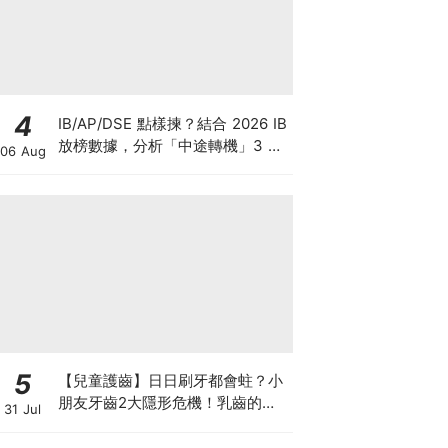
4
IB/AP/DSE 點樣揀？結合 2026 IB
放榜數據，分析「中途轉機」3 大
06 Aug
考慮！
5
【兒童護齒】日日刷牙都會蛀？小
朋友牙齒2大隱形危機！乳齒的琺
31 Jul
瑯質比成人薄弱50%！選牙膏要睇
含氟量！