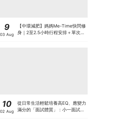
9
【中環減肥】媽媽Me-Time快閃修
身｜2至2.5小時行程安排＋單次收
03 Aug
費攻略
10
從日常生活輕鬆培養高EQ、應變力
滿分的「面試體質」：小一面試最
02 Aug
強備戰指南