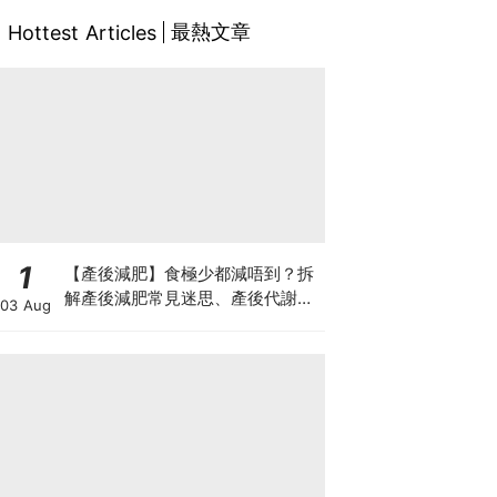
最熱文章
Hottest Articles
1
【產後減肥】食極少都減唔到？拆
解產後減肥常見迷思、產後代謝、
03 Aug
水腫原因＋淋巴引流、Onda Pro
修身攻略