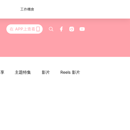
工作機會
在 APP上查看
分享
主題特集
影片
Reels 影片