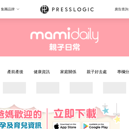
集團品牌
廣告查詢
產前產後
健康資訊
家庭關係
親子好去處
專欄