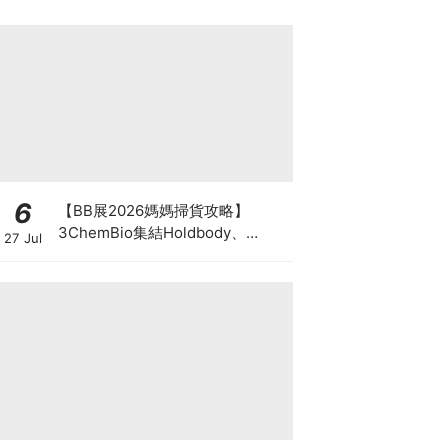
6
【BB展2026媽媽掃貨攻略】
3ChemBio集結Holdbody、
27 Jul
ProVen、森下仁丹、Return人氣
品牌激減！低至18折＋買3送1＋原
箱優惠低至65折