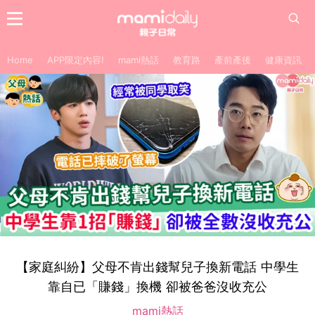
Home
APP限定內容!
mami熱話
教育路
產前產後
健康資訊
【家庭糾紛】父母不肯出錢幫兒子換新電話 中學生
靠自已「賺錢」換機 卻被爸爸沒收充公
mami熱話