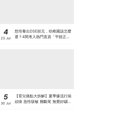
4
想培養出DSE狀元，幼稚園該怎麼
選？4間考入熱門直資「平靚正」
23 Jul
免費幼稚園！
5
【育兒痛點大拆解】夏季爆流行病
頑痰 急性咳敏 難斷尾 無覺好瞓？
30 Jul
中醫教路 一招踢走頑痰斷尾！