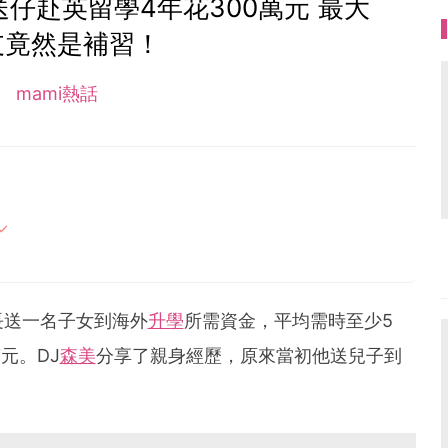
仔赴英留學4年花300萬元 最大
支竟然是補習！
mami熱話
母的喜怒哀樂，以及無私的愛！
長送一名子女到海外
升學
所需資金，平均需時至少5
元。DJ
森美
分享了親身經歷，原來當初他送兒子到