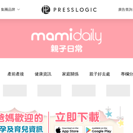
集團品牌
廣告查詢
產前產後
健康資訊
家庭關係
親子好去處
專欄