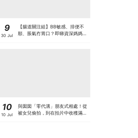
9
【腸道關注組】BB敏感、排便不
順、脹氣冇胃口？即睇資深媽媽分
30 Jul
享經驗之談 輕鬆解決湊B煩惱
10
與囡囡「零代溝」朋友式相處！從
被女兒偷拍，到在拍片中收穫滿足
10 Jul
感！VAL媽｜美如｜KOL媽媽