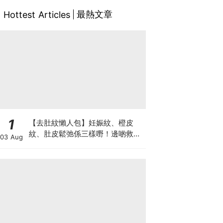
最熱文章
Hottest Articles
1
【去肚紋懶人包】妊娠紋、橙皮
紋、肚皮鬆弛係三樣嘢！邊啲救得
03 Aug
返、邊啲只能淡化？