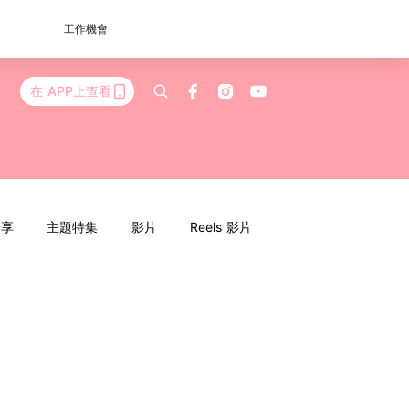
工作機會
在 APP上查看
分享
主題特集
影片
Reels 影片