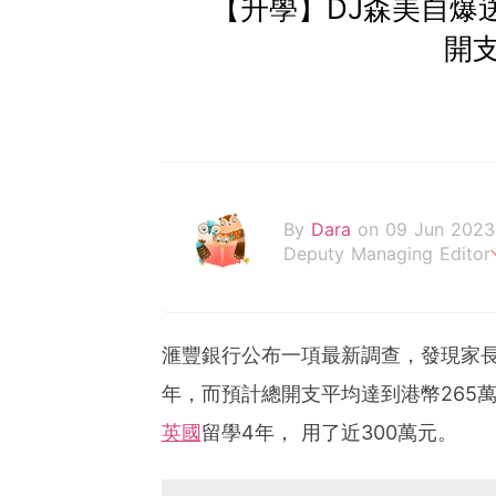
【升學】DJ森美自爆送
開
By
Dara
on 09 Jun 2023
Deputy Managing Editor
當自己成為父母，才明白父
滙豐銀行公布一項最新調查，發現家
年，而預計總開支平均達到港幣265萬
英國
留學4年， 用了近300萬元。