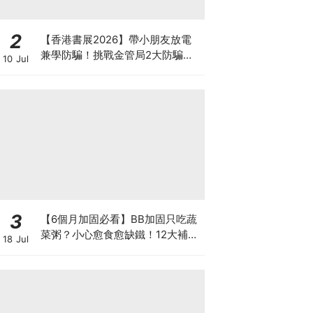
2
【香港書展2026】帶小朋友放電
兼學防騙！挑戰金管局2大防騙遊
10 Jul
戲、贏「嗱喳蕉」購物袋及多款驚
喜紀念品！
3
【6個月加固必看】BB加固只吃蔬
菜粥？小心愈食愈缺鐵！12大補鐵
18 Jul
食材清單＋一星期食譜推薦