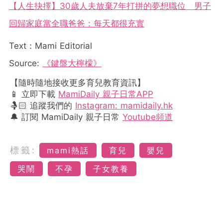
【人生抉擇】30歲人夫放棄7年打拼的夢想職位 男子
回歸家庭當全職爸爸：每天都很充實
Text：Mami Editorial
Source:
《鍵盤大檸檬》
【隨時隨地接收更多育兒教育資訊】
📱 立即下載
MamiDaily 親子日常APP
🤱🏻 追蹤我們的
Instagram: mamidaily.hk
🔔 訂閱 MamiDaily 親子日常
Youtube頻道
標籤:
mami熱話
育兒
嬰兒
哭鬧
不孕
子女教養