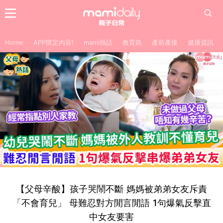
Home
APP限定內容!
mami熱話
教育路
產前產後
健康資訊
【父母辛酸】孩子哭鬧不斷 媽媽被弟弟女友斥責
「不會育兒」 母難忍對方閒言閒語 1句爆氣反擊直
中女友要害