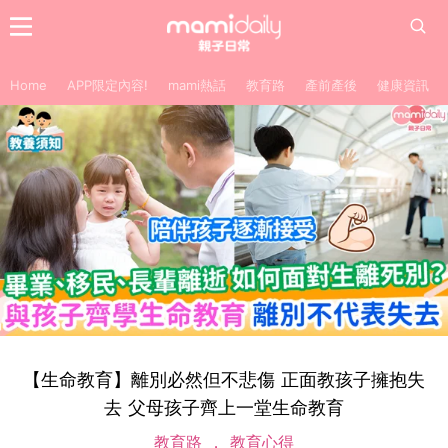
Home
APP限定內容!
mami熱話
教育路
產前產後
健康資訊
【生命教育】離別必然但不悲傷 正面教孩子擁抱失
去 父母孩子齊上一堂生命教育
教育路
教育心得