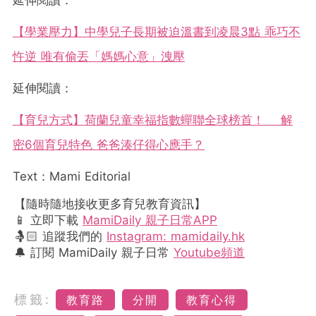
延伸閱讀：
【學業壓力】中學兒子長期被迫溫書到凌晨3點 乖巧不
忤逆 唯有偷丟「媽媽心意」洩壓
延伸閱讀：
【育兒方式】荷蘭兒童幸福指數蟬聯全球榜首！ 解
密6個育兒特色 爸爸湊仔得心應手？
Text：Mami Editorial
【隨時隨地接收更多育兒教育資訊】
📱 立即下載
MamiDaily 親子日常APP
🤱🏻 追蹤我們的
Instagram: mamidaily.hk
🔔 訂閱 MamiDaily 親子日常
Youtube頻道
標籤:
教育路
分開
教育心得