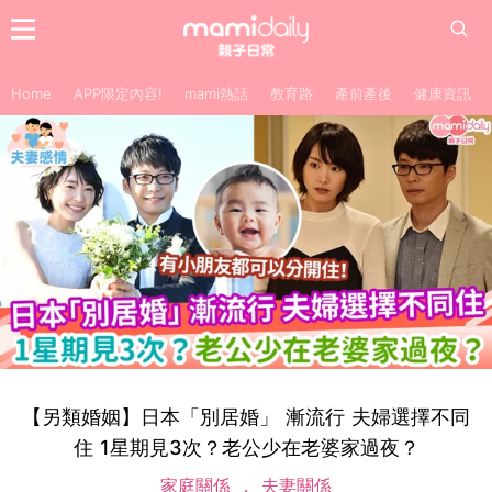
Home
APP限定內容!
mami熱話
教育路
產前產後
健康資訊
【另類婚姻】日本「別居婚」 漸流行 夫婦選擇不同
住 1星期見3次？老公少在老婆家過夜？
家庭關係
夫妻關係