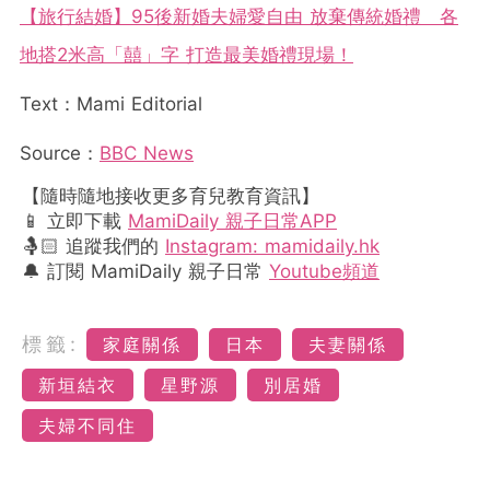
【旅行結婚】95後新婚夫婦愛自由 放棄傳統婚禮 各
地搭2米高「囍」字 打造最美婚禮現場！
Text：Mami Editorial
Source：
BBC News
【隨時隨地接收更多育兒教育資訊】
📱 立即下載
MamiDaily 親子日常APP
🤱🏻 追蹤我們的
Instagram: mamidaily.hk
🔔 訂閱 MamiDaily 親子日常
Youtube頻道
標籤:
家庭關係
日本
夫妻關係
新垣結衣
星野源
別居婚
夫婦不同住