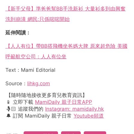
【新手父母】準爸爸幫BB手洗新衫 大量衫多到由興奮
洗到崩潰 網民:只係啱啱開始
延伸閱讀：
【人人有位】帶BB搭飛機坐爸媽大脾 原來超危險 美國
呼籲航空公司：人人有位坐
Text：Mami Editorial
Source：
lihkg.com
【隨時隨地接收更多育兒教育資訊】
📱 立即下載
MamiDaily 親子日常APP
🤱🏻 追蹤我們的
Instagram: mamidaily.hk
🔔 訂閱 MamiDaily 親子日常
Youtube頻道