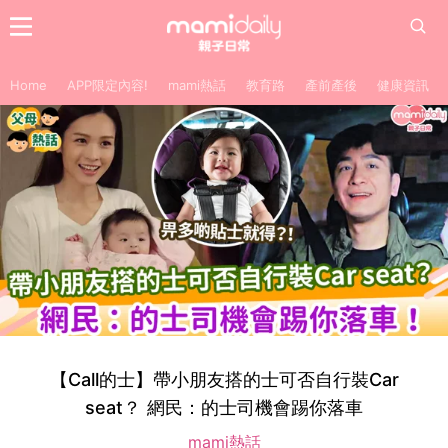
Home
APP限定內容!
mami熱話
教育路
產前產後
健康資訊
【Call的士】帶小朋友搭的士可否自行裝Car
seat？ 網民：的士司機會踢你落車
mami熱話