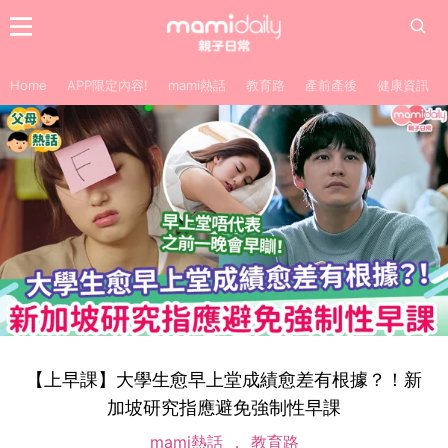
Home
APP限定內容!
mami熱話
教育路
產前產後
健康資訊
【上早課】大學生愈早上堂成績愈差有根據？！新
加坡研究指應避免強制性早課
mami熱話
教育路