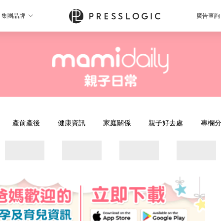
集團品牌
廣告查詢
產前產後
健康資訊
家庭關係
親子好去處
專欄