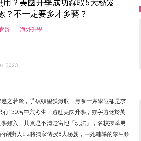
無用？美國升學成功錄取5大秘笈
數？不一定要多才多藝？
育路
海外升學
ar 2023
都趨之若鶩，爭破頭望獲錄取，無奈一席學位卻是求
只有139名中六考生，遠赴美國升學，數字遠低於英
大學難入，其實是不清楚當地「玩法」，名校拔萃男
co的創辦人Liz將獨家傳授5大秘笈，由她輔導的學生獲