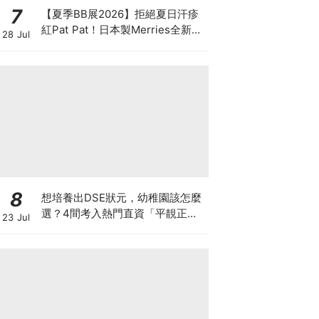
7
【夏季BB展2026】拒絕夏日汗疹
紅Pat Pat！日本製Merries全新超
28 Jul
吸安睡褲挑戰全晚零外漏 皇牌
First Premium系列買1送1！
8
想培養出DSE狀元，幼稚園該怎麼
選？4間考入熱門直資「平靚正」
23 Jul
免費幼稚園！