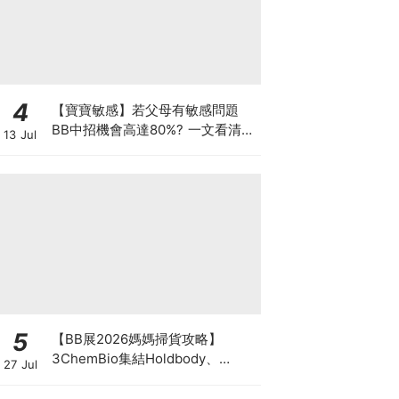
4
【寶寶敏感】若父母有敏感問題
BB中招機會高達80%? 一文看清預
13 Jul
防敏感關鍵因素！
5
【BB展2026媽媽掃貨攻略】
3ChemBio集結Holdbody、
27 Jul
ProVen、森下仁丹、Return人氣
品牌激減！低至18折＋買3送1＋原