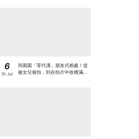
箱優惠低至65折
6
與囡囡「零代溝」朋友式相處！從
被女兒偷拍，到在拍片中收穫滿足
10 Jul
感！VAL媽｜美如｜KOL媽媽