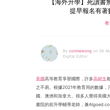
【海外升學】死讀書
提早報名有著
教
By
conniewong
on 06 M
Digital Editor
美國
高等教育享譽國際，許多
高材生
之不易。根據2021年教育局的數據，
國、澳洲和加拿大。很多人覺得美國
書院的前升學輔導老師，兼Algoed.