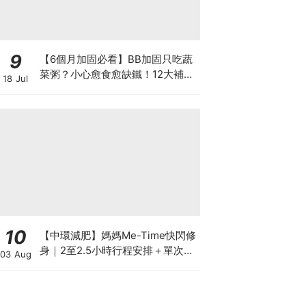
9
【6個月加固必看】BB加固只吃蔬
菜粥？小心愈食愈缺鐵！12大補鐵
18 Jul
食材清單＋一星期食譜推薦
10
【中環減肥】媽媽Me-Time快閃修
身｜2至2.5小時行程安排＋單次收
03 Aug
費攻略