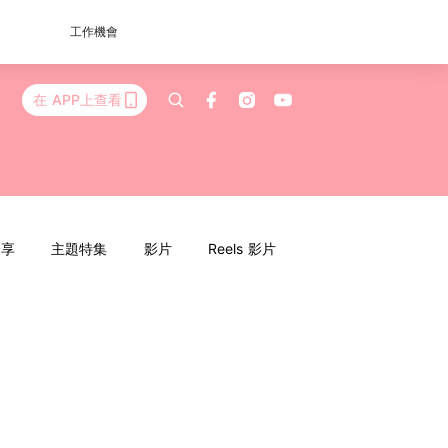
工作機會
在 APP上查看
分享
主題特集
影片
Reels 影片