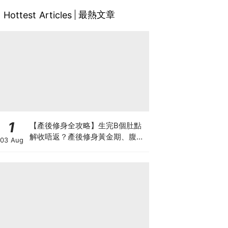
最熱文章
Hottest Articles
1
【產後修身全攻略】生完B個肚點
解收唔返？產後修身黃金期、腹直
03 Aug
肌分離、紮肚定做機一次睇