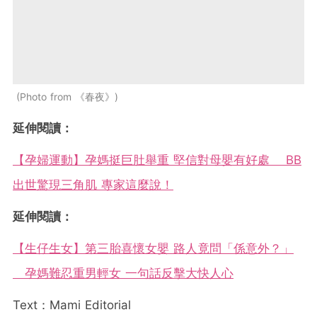
Photo from 《春夜》
延伸閱讀：
【孕婦運動】孕媽挺巨肚舉重 堅信對母嬰有好處 BB
出世驚現三角肌 專家這麼說！
延伸閱讀：
【生仔生女】第三胎喜懷女嬰 路人竟問「係意外？」
孕媽難忍重男輕女 一句話反擊大快人心
Text：Mami Editorial