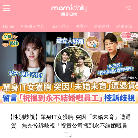
Home
APP限定內容!
mami熱話
教育路
產前產後
健康資訊
【性別歧視】單身IT女獲聘 突因「未婚未育」遭退
貨 無奈控訴歧視「祝貴公司搵到永不結婚嘅員
工」