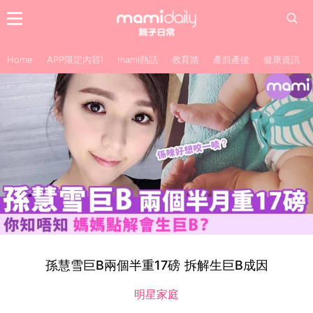
Home
APP限定內容!
mami熱話
教育路
產前產後
健康資訊
孫慧雪巨B兩個半重17磅 拆解生巨B成因
明星家庭