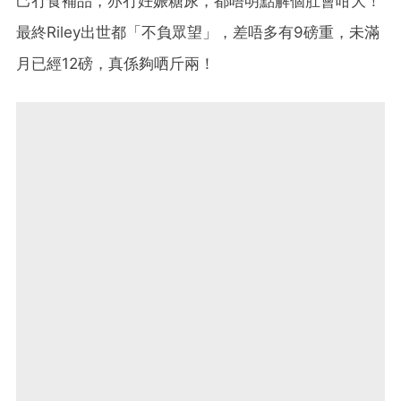
己冇食補品，亦冇妊娠糖尿，都唔明點解個肚會咁大！
最終Riley出世都「不負眾望」，差唔多有9磅重，未滿
月已經12磅，真係夠哂斤兩！