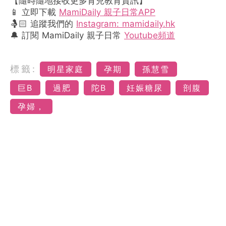
【隨時隨地接收更多育兒教育資訊】
📱 立即下載
MamiDaily 親子日常APP
🤱🏻 追蹤我們的
Instagram: mamidaily.hk
🔔 訂閱 MamiDaily 親子日常
Youtube頻道
標籤:
明星家庭
孕期
孫慧雪
巨B
過肥
陀B
妊娠糖尿
剖腹
孕婦，