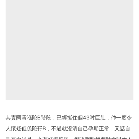
其實阿雪喺陀B階段，已經挺住個43吋巨肚，仲一度令
人懷疑佢係陀孖B，不過就澄清自己孕期正常，又話自