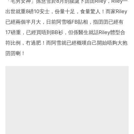
「宅男女神」孫慧雪於8月剖腹誕下囝囝Riley，Riley一
出世就重8磅10安士，份量十足，食量驚人！而家Riley
已經兩個半月大，日前阿雪喺FB貼相，指囝囝已經有
17磅重，已經買唔到BB衫，但係醫生就話Riley體型合
符比例，冇過肥！而阿雪就已經概嘆自己開始唔夠大抱
囝囝喇！