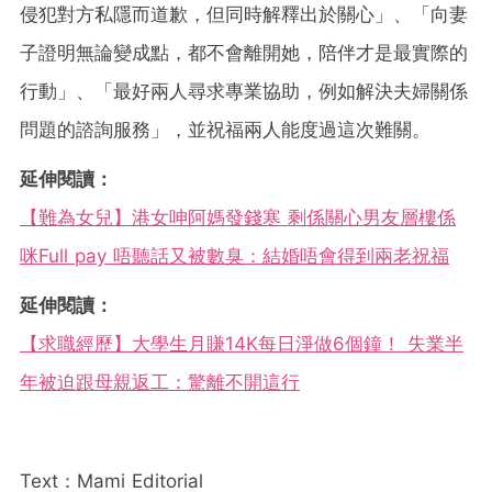
侵犯對方私隱而道歉，但同時解釋出於關心」、「向妻
子證明無論變成點，都不會離開她，陪伴才是最實際的
行動」、「最好兩人尋求專業協助，例如解決夫婦關係
問題的諮詢服務」，並祝福兩人能度過這次難關。
延伸閱讀：
【難為女兒】港女呻阿媽發錢寒 剩係關心男友層樓係
咪Full pay 唔聽話又被數臭：結婚唔會得到兩老祝福
延伸閱讀：
【求職經歷】大學生月賺14K每日淨做6個鐘！ 失業半
年被迫跟母親返工：驚離不開這行
Text：Mami Editorial