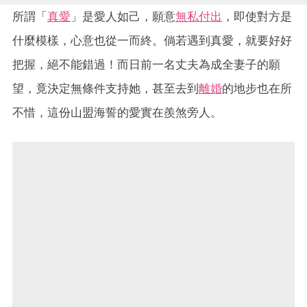
所謂「
真愛
」是愛人如己，願意
無私付出
，即使對方是
什麼模樣，心意也從一而終。倘若遇到真愛，就要好好
把握，絕不能錯過！而日前一名丈夫為成全妻子的願
望，竟決定無條件支持她，甚至去到
離婚
的地步也在所
不惜，這份山盟海誓的愛實在羨煞旁人。