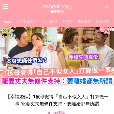
Home
APP限定內容!
mami熱話
教育路
產前產後
健康資訊
【幸福婚姻】1孩母覺得「自己不似女人」打算做一
事 寵妻丈夫無條件支持：要離婚都無所謂
mami熱話