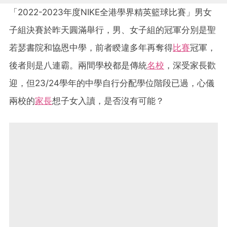
「2022-2023年度NIKE全港學界精英籃球比賽」男女
子組決賽於昨天圓滿舉行，男、女子組的冠軍分別是聖
若瑟書院和協恩中學，前者睽違多年再奪得
比賽
冠軍，
後者則是八連霸。兩間學校都是傳統
名校
，深受家長歡
迎，但23/24學年的中學自行分配學位階段已過，心儀
兩校的
家長
想子女入讀，是否沒有可能？