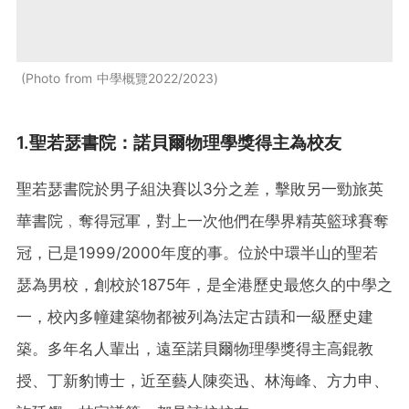
Photo from 中學概覽2022/2023
1.聖若瑟書院：諾貝爾物理學獎得主為校友
聖若瑟書院於男子組決賽以3分之差，擊敗另一勁旅英
華書院﹐奪得冠軍，對上一次他們在學界精英籃球賽奪
冠，已是1999/2000年度的事。位於中環半山的聖若
瑟為男校，創校於1875年，是全港歷史最悠久的中學之
一，校內多幢建築物都被列為法定古蹟和一級歷史建
築。多年名人輩出，遠至諾貝爾物理學獎得主高錕教
授、丁新豹博士，近至藝人陳奕迅、林海峰、方力申、