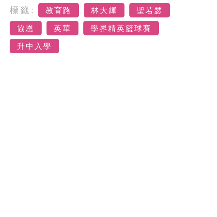
標籤:
教育路
林大輝
聖若瑟
協恩
英華
學界精英籃球賽
升中入學