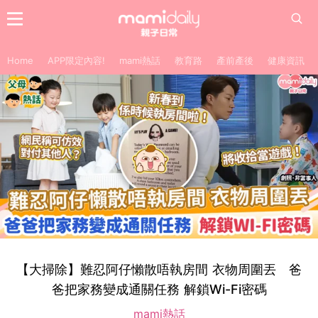
Home
APP限定內容!
mami熱話
教育路
產前產後
健康資訊
【大掃除】難忍阿仔懶散唔執房間 衣物周圍丟 爸
爸把家務變成通關任務 解鎖Wi-Fi密碼
mami熱話