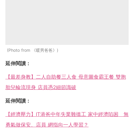
Photo from 《暖男爸爸》
延伸閱讀：
【最差身教】二人自助餐三人食 母意圖食霸王餐 雙胞
胎兒輪流現身 店員憑2細節識破
延伸閱讀：
【經濟壓力】IT港爸中年失業難搵工 家中經濟陷困 無
勇氣做保安、店員 網指向一人學習？