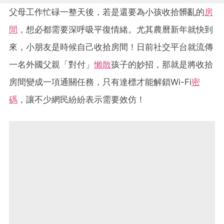
父母工作忙碌一整天後，若是還要為小孩收拾髒亂的
房
間
，想必都需要深呼吸平復情緒。尤其農曆新年就快到
來，小朋友是時候自己收拾房間！日前社交平台就流傳
一名外國父親「對付」
懶散
孩子的妙招，那就是將收拾
房間變成一項通關任務，只有達標才能解鎖Wi-Fi
密
碼
，讓不少網民紛紛表示需要效仿！