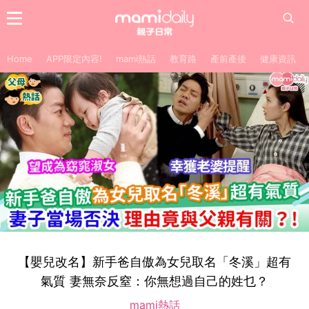
Home
APP限定內容!
mami熱話
教育路
產前產後
健康資訊
【嬰兒改名】新手爸自傲為女兒取名「冬溪」超有
氣質 妻無奈反窒：你無想過自己的姓乜？
mami熱話