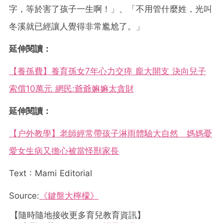
字，等於害了孩子一生啊！」、「不用管什麼姓，光叫
冬溪就已經讓人覺得非常尷尬了。」
延伸閱讀：
【養孫費】養育孫女7年心力交瘁 龐大開支 決向兒子
索償10萬元 網民:爺爺嫲嫲太貪財
延伸閱讀：
【户外教學】老師經常帶孩子淋雨體驗大自然 媽媽憂
愛女生病又擔心被當怪獸家長
Text : Mami Editorial
Source:
《鍵盤大檸檬》
【隨時隨地接收更多育兒教育資訊】