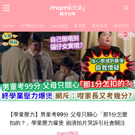
Home
APP限定內容!
mami熱話
教育路
產前產後
健康資訊
【學童壓力】男童考99分 父母只關心「那1分怎麼
扣的？」學業壓力爆煲 崩潰拍片哭訴引社會關注
mami熱話