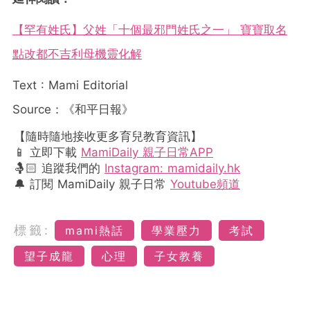
【罕有姓氏】父姓「十個最邪門姓氏之一」 寶寶取名
點改都不吉利母機靈化解
Text : Mami Editorial
Source：《和平日報》
【隨時隨地接收更多育兒教育資訊】
📱 立即下載
MamiDaily 親子日常APP
🤱🏻 追蹤我們的
Instagram: mamidaily.hk
🔔 訂閱 MamiDaily 親子日常
Youtube頻道
標籤:
mami熱話
學業壓力
考試
望子成龍
心理
子女教養