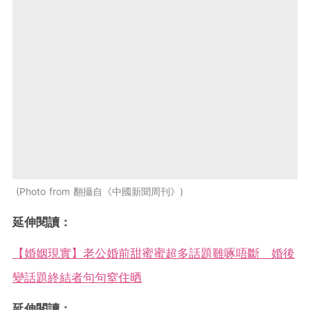
Photo from 翻攝自《中國新聞周刊》
延伸閱讀：
【婚姻現實】老公婚前甜蜜蜜超多話題雞啄唔斷 婚後
變話題終結者句句窒住晒
延伸閱讀：