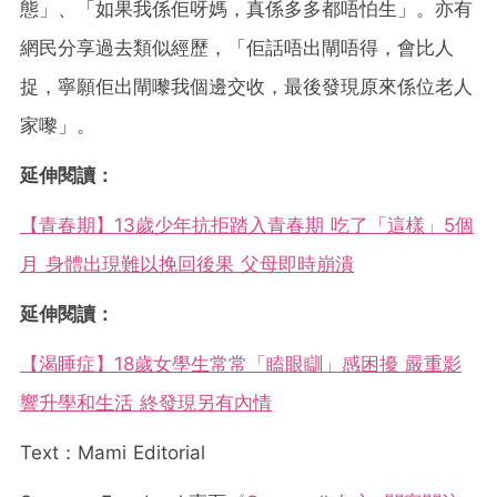
態」、「如果我係佢呀媽，真係多多都唔怕生」。亦有
網民分享過去類似經歷，「佢話唔出閘唔得，會比人
捉，寧願佢出閘嚟我個邊交收，最後發現原來係位老人
家嚟」。
延伸閱讀：
【青春期】13歲少年抗拒踏入青春期 吃了「這樣」5個
月 身體出現難以挽回後果 父母即時崩潰
延伸閱讀：
【渴睡症】18歲女學生常常「瞌眼瞓」感困擾 嚴重影
響升學和生活 終發現另有內情
Text：Mami Editorial