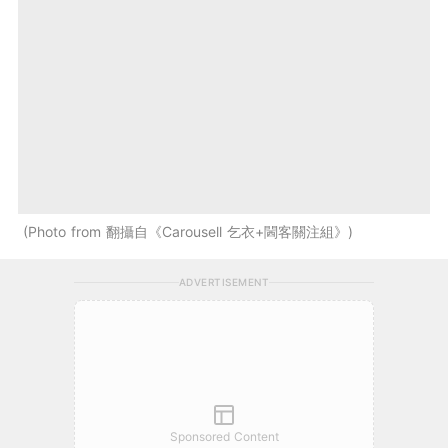
Photo from 翻攝自《Carousell 乞衣+閪客關注組》
ADVERTISEMENT
Sponsored Content