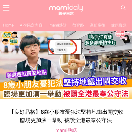
Home
APP限定內容!
mami熱話
教育路
產前產後
健康資訊
【良好品格】8歲小朋友憂犯法堅持地鐵出閘交收
臨場更加演一舉動 被讚全港最奉公守法
mami熱話