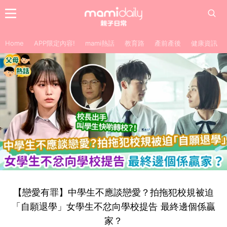
Home
APP限定內容!
mami熱話
教育路
產前產後
健康資訊
【戀愛有罪】中學生不應談戀愛？拍拖犯校規被迫
「自願退學」女學生不忿向學校提告 最終邊個係贏
家？