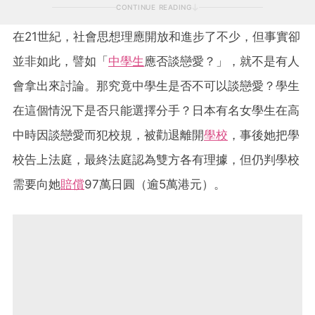
CONTINUE READING
在21世紀，社會思想理應開放和進步了不少，但事實卻
並非如此，譬如「
中學生
應否談戀愛？」，就不是有人
會拿出來討論。那究竟中學生是否不可以談戀愛？學生
在這個情況下是否只能選擇分手？日本有名女學生在高
中時因談戀愛而犯校規，被勸退離開
學校
，事後她把學
校告上法庭，最終法庭認為雙方各有理據，但仍判學校
需要向她
賠償
97萬日圓（逾5萬港元）。