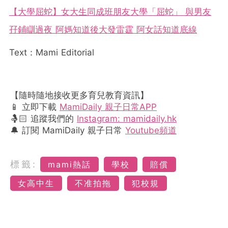
【大學屈蛇】女大生同成班朋友大學「屈蛇」 與男友
孖鋪瞓過夜 阿媽知道後大發雷霆 阿女話知道底線
Text：Mami Editorial
【隨時隨地接收更多育兒教育資訊】
📱 立即下載
MamiDaily 親子日常APP
🤱🏻 追蹤我們的
Instagram: mamidaily.hk
🔔 訂閱 MamiDaily 親子日常
Youtube頻道
標籤:
mami熱話
學校
賠償
女高中生
不准拍拖
犯校規