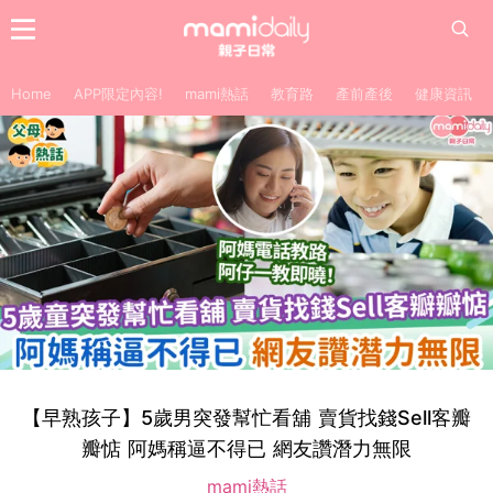
Home
APP限定內容!
mami熱話
教育路
產前產後
健康資訊
【早熟孩子】5歲男突發幫忙看舖 賣貨找錢Sell客瓣
瓣惦 阿媽稱逼不得已 網友讚潛力無限
mami熱話