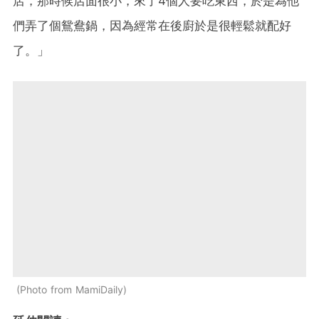
店，那時候店面很小，來了4個人要吃東西，於是為他
們弄了個鴛鴦鍋，因為經常在後廚於是很輕鬆就配好
了。」
Photo from MamiDaily