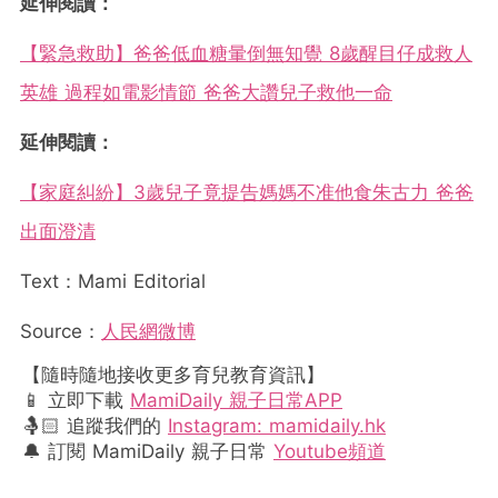
延伸閱讀：
【緊急救助】爸爸低血糖暈倒無知覺 8歲醒目仔成救人
英雄 過程如電影情節 爸爸大讚兒子救他一命
延伸閱讀：
【家庭糾紛】3歲兒子竟提告媽媽不准他食朱古力 爸爸
出面澄清
Text：Mami Editorial
Source：
人民網微博
【隨時隨地接收更多育兒教育資訊】
📱 立即下載
MamiDaily 親子日常APP
🤱🏻 追蹤我們的
Instagram: mamidaily.hk
🔔 訂閱 MamiDaily 親子日常
Youtube頻道