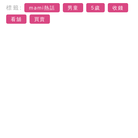
標籤:
mami熱話
男童
5歲
收錢
看舖
買賣