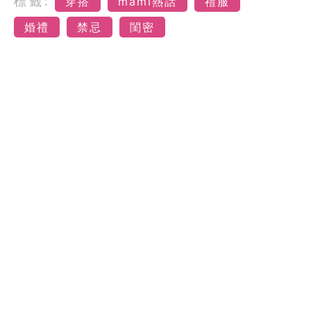
標籤:
穿搭
mami熱話
禮服
婚禮
禁忌
閨密