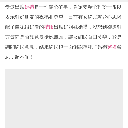
受邀出席
婚禮
是一件開心的事，肯定要精心打扮一番以
表示對好朋友的祝福和尊重。日前有女網民就花心思搭
配了自認很好看的
禮服
出席好姐妹婚禮，沒想到卻遭對
方質問是否故意要搶她風頭，讓女網民百口莫辯，於是
詢問網民意見，結果網民也一面倒認為犯了婚禮
穿搭
禁
忌，超不妥！