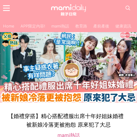
Home
APP限定內容!
mami熱話
教育路
產前產後
健康資訊
【婚禮穿搭】精心搭配禮服出席十年好姐妹婚禮
被新娘冷落更被抱怨 原來犯了大忌
mami熱話