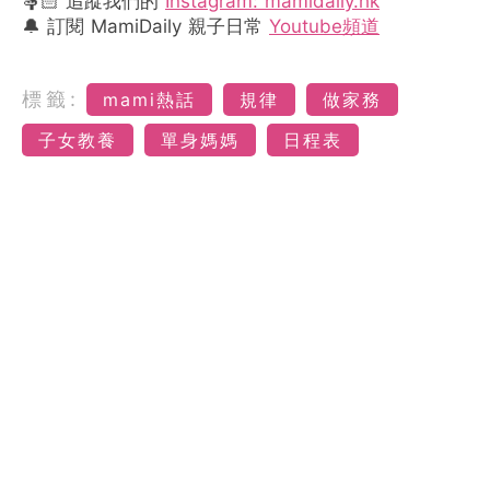
🤱🏻 追蹤我們的
Instagram: mamidaily.hk
🔔 訂閱 MamiDaily 親子日常
Youtube頻道
標籤:
mami熱話
規律
做家務
子女教養
單身媽媽
日程表