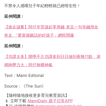
不禁令人感嘆兒子年紀輕輕就已經咁生性！
延伸閱讀：
【搶走儲蓄】阿仔辛苦儲起零用錢 老豆一句等錢用全
拎走 「要當個聽話的好孩子」網民鬧爆
延伸閱讀：
【功課太多】開學不久功課多到日日做到夜晚11點 港
媽呻壓力大：阿仔無晒神氣
Text：Mami Editorial
Source：《The Sun》
【隨時隨地接收更多育兒教育資訊】
📱 立即下載
MamiDaily 親子日常APP