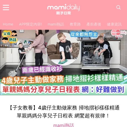
Home
APP限定內容!
mami熱話
教育路
產前產後
健康資訊
【子女教養】4歲仔主動做家務 掃地摺衫樣樣精通
單親媽媽分享兒子日程表 網驚超有規律！
mami熱話