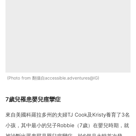
Photo from 翻攝自accessible.adventures@IG
7歲兒罹患嬰兒痙攣症
來自美國科羅拉多州的夫婦TJ Cook及Kristy養育了3名
小孩，其中最小的兒子Robbie（7歲）在嬰兒時期，就
被診斷出罹患罕見嬰兒痙攣症，於6個月大時首次發