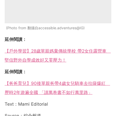
Photo from 翻攝自accessible.adventures@IG
延伸閱讀：
【戶外學習】28歲單親媽棄傳統學校 帶2女住露營車
堅信野外自學成效好又零壓力！
延伸閱讀：
【爸爸育兒】90後單親爸帶4歲女兒騎車去拉薩爆紅
歷時2年遊遍全國 「讀萬卷書不如行萬里路」
Text：Mami Editorial
Source：綜合報道