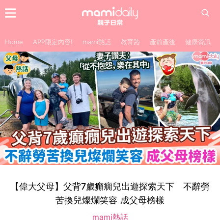
Home
APP限定內容!
mami熱話
教育路
產前產後
健康資訊
【偉大父母】父背7歲癲癇兒出遊探索天下 不辭勞
苦換兒燦爛笑容 成父母榜樣
mami熱話