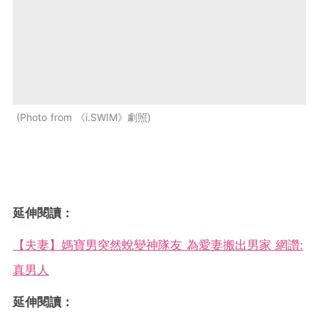
Photo from 《i.SWIM》劇照
延伸閱讀：
【夫妻】媽寶男突然蛻變神隊友 為愛妻搬出男家 網讚:
真男人
延伸閱讀：