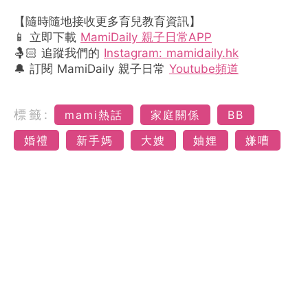
【隨時隨地接收更多育兒教育資訊】
📱 立即下載
MamiDaily 親子日常APP
🤱🏻 追蹤我們的
Instagram: mamidaily.hk
🔔 訂閱 MamiDaily 親子日常
Youtube頻道
標籤:
mami熱話
家庭關係
BB
婚禮
新手媽
大嫂
妯娌
嫌嘈