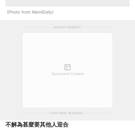
Photo from MamiDaily
ADVERTISEMENT
Sponsored Content
CONTINUE READING
不解為甚麼要其他人迎合