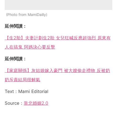
Photo from MamiDailly
延伸閱讀：
【生2胎】夫妻計劃生2胎 女兒狂喊反應超強烈 原來有
人在搞鬼 阿媽決心要反擊
延伸閱讀：
【家庭關係】灰姑娘嫁入豪門 被大嫂偷走禮物 反被奶
奶斥責結局很解氣
Text：Mami Editorial
Source：
靠北婚姻2.0