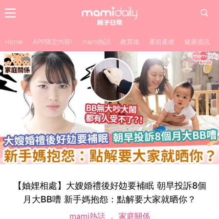
Home
APP限定內容!
mami熱話
教育路
產前產後
健康資訊
【妯娌相處】大嫂婚禮後好攰要補眠 朝早投訴8個
月大BB嘈 新手媽抱怨：點解要大家就晒你？
mami熱話
家庭關係