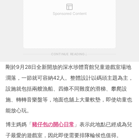
Sponsored Content
CONTINUE READING
剛於9月28日全新開放的深水埗體育館兒童遊戲室場地
濶落，一節就可容納42人。整體設計以碼頭主題為主，
設施就包括兩艘漁船、四條不同難度的滑梯、攀爬設
施、轉轉音樂盤等，地面也舖上大量軟墊，即使幼童也
能放心玩。
博主媽媽「
豬仔包の開心日常
」表示此地點已經成為兒
子最愛的遊戲室，因此即使需要排隊輪候也值得。