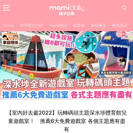
Home
APP限定內容!
mami熱話
教育路
產前產後
健康資訊
【室內好去處2022】玩轉碼頭主題深水埗體育館兒
童遊戲室！ 推薦6大免費遊戲室 各個主題應有盡
有