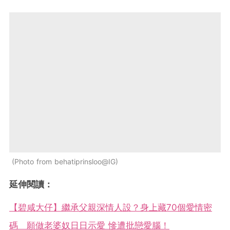
Photo from behatiprinsloo@IG
延伸閱讀：
【碧咸大仔】繼承父親深情人設？身上藏70個愛情密
碼 願做老婆奴日日示愛 慘遭批戀愛腦！