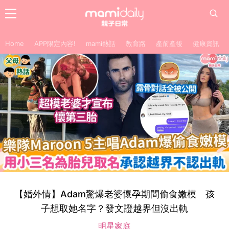
Home
APP限定內容!
mami熱話
教育路
產前產後
健康資訊
【婚外情】Adam驚爆老婆懷孕期間偷食嫩模 孩
子想取她名字？發文證越界但沒出軌
明星家庭