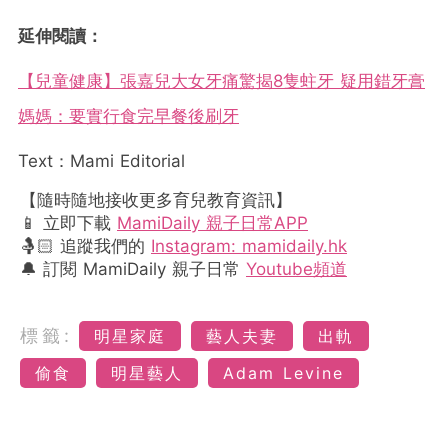
延伸閱讀：
【兒童健康】張嘉兒大女牙痛驚揭8隻蛀牙 疑用錯牙膏
媽媽：要實行食完早餐後刷牙
Text：Mami Editorial
【隨時隨地接收更多育兒教育資訊】
📱 立即下載
MamiDaily 親子日常APP
🤱🏻 追蹤我們的
Instagram: mamidaily.hk
🔔 訂閱 MamiDaily 親子日常
Youtube頻道
標籤:
明星家庭
藝人夫妻
出軌
偷食
明星藝人
Adam Levine