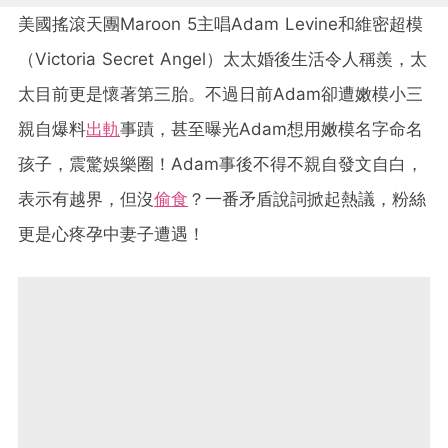
美國搖滾天團Maroon 5主唱Adam Levine和維密超模
（Victoria Secret Angel）太太婚後生活令人稱羨，太
太目前更是懷著第三胎。不過日前Adam卻遭嫩模小三
親自爆料
出軌
事蹟，甚至曝光Adam想用嫩模名字命名
孩子，震驚娛樂圈！Adam事後不得不親自發文自白，
表示有越界，但沒
偷食
？一番矛盾說詞掀起熱議，粉絲
更是心疼孕中妻子遭遇！