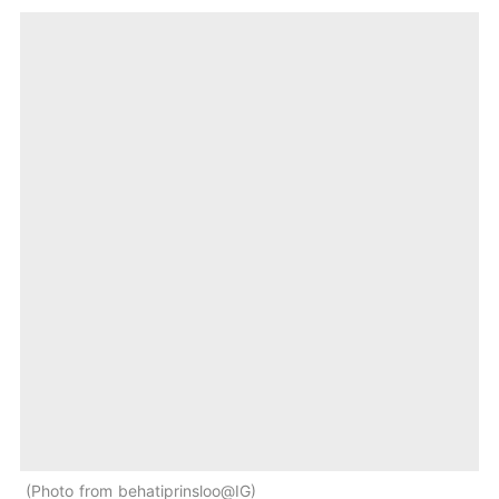
Photo from behatiprinsloo@IG