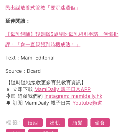
民出謀放養式管教「要沉迷過佢」
延伸閱讀：
【母乳餵哺】靚媽曬5歲兒吃母乳相引爭議 無懼批
評：「會一直親餵到時機成熟！」
Text：Mami Editorial
Source：Dcard
【隨時隨地接收更多育兒教育資訊】
📱 立即下載
MamiDaily 親子日常APP
🤱🏻 追蹤我們的
Instagram: mamidaily.hk
🔔 訂閱 MamiDaily 親子日常
Youtube頻道
標籤:
婚姻
出軌
頭髮
偷食