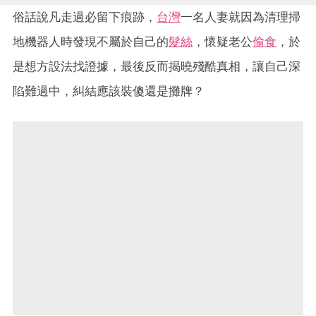
俗話說凡走過必留下痕跡，
台灣
一名人妻就因為清理掃
地機器人時發現不屬於自己的
髮絲
，懷疑老公
偷食
，於
是想方設法找證據，最後反而揭曉殘酷真相，讓自己深
陷難過中，糾結應該裝傻還是攤牌？