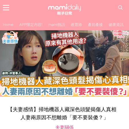
Home
APP限定內容!
mami熱話
教育路
產前產後
健康資訊
【夫妻感情】掃地機器人藏深色頭髮揭傷人真相
人妻兩原因不想離婚「要不要裝傻？」
夫妻關係