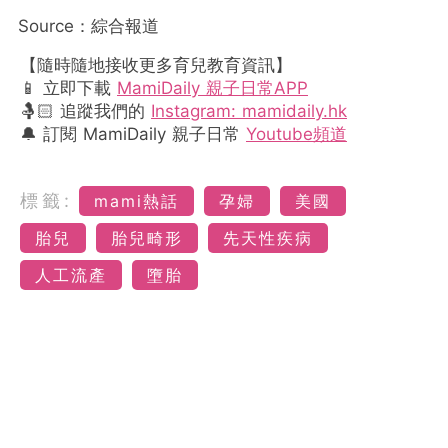
Source：綜合報道
【隨時隨地接收更多育兒教育資訊】
📱 立即下載
MamiDaily 親子日常APP
🤱🏻 追蹤我們的
Instagram: mamidaily.hk
🔔 訂閱 MamiDaily 親子日常
Youtube頻道
標籤:
mami熱話
孕婦
美國
胎兒
胎兒畸形
先天性疾病
人工流產
墮胎