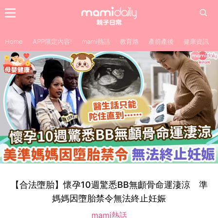
Home
APP限定內容!
mami熱話
教育路
產前產後
健康資訊
【合法墮胎】懷孕10週驚悉BB無顱骨命運淒涼 準
媽媽因墮胎禁令無法終止妊娠
mami熱話