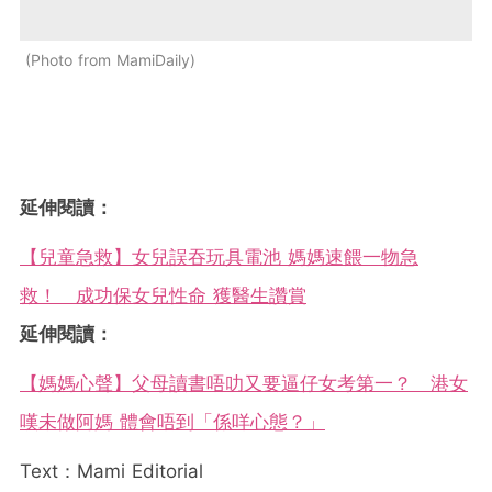
Photo from MamiDaily
延伸閱讀：
【兒童急救】女兒誤吞玩具電池 媽媽速餵一物急
救！ 成功保女兒性命 獲醫生讚賞
延伸閱讀：
【媽媽心聲】父母讀書唔叻又要逼仔女考第一？ 港女
嘆未做阿媽 體會唔到「係咩心態？」
Text：Mami Editorial