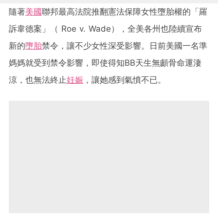
隨著
美國
聯邦最高法院推翻憲法保障女性墮胎權的「羅
訴韋德案」（ Roe v. Wade），全美各州也陸續宣布
新的
墮胎
禁令，讓不少女性深受影響。日前美國一名準
媽媽就受到禁令影響，即使得知BB天生無顱骨命運淒
涼，也無法終止
妊娠
，讓她感到氣憤不已。