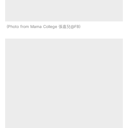
Photo from Mama College 張嘉兒@FB