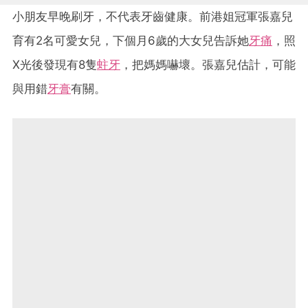
小朋友早晚刷牙，不代表牙齒健康。前港姐冠軍張嘉兒
育有2名可愛女兒，下個月6歲的大女兒告訴她
牙痛
，照
X光後發現有8隻
蛀牙
，把媽媽嚇壞。張嘉兒估計，可能
與用錯
牙膏
有關。