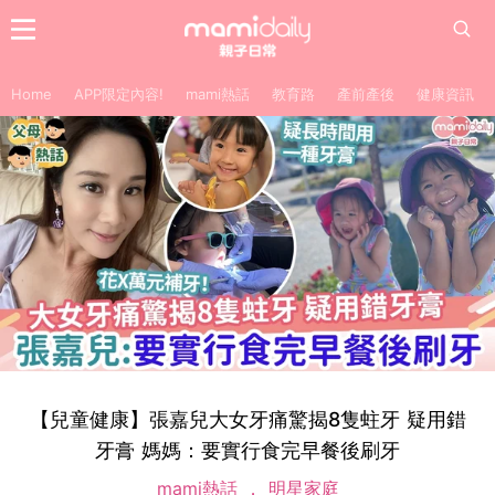
Home
APP限定內容!
mami熱話
教育路
產前產後
健康資訊
【兒童健康】張嘉兒大女牙痛驚揭8隻蛀牙 疑用錯
牙膏 媽媽：要實行食完早餐後刷牙
mami熱話
明星家庭