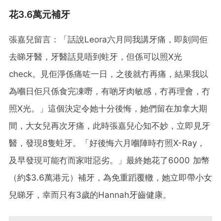
花3.6萬元補牙
張嘉兒留言：「話說Leora六月同我講牙痛，即刻同佢
去睇牙醫，牙醫話見唔到蛀牙，但係可以照X光
check。見佢淨係痛咗一日，之後就冇再痛，結果我以
為嗰日佢只係食完凍嘢，有啲牙肉敏感，冇再理會，冇
照X光。」這個決定令她十分後悔，她們留在加拿大期
間，大女兒再次牙痛，此時張嘉兒心知不妙，立即見牙
醫，發現8隻蛀牙。「好後悔六月嗰陣時冇照X-Ray，
及早發現可能冇而家咁惡劣。」最終她花了6000 加幣
（約$3.6萬港元）補牙，為免重蹈覆轍，她立即帶小女
兒睇牙，幸而只有3歲的Hannah牙齒健康。