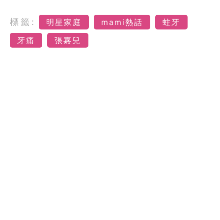
標籤:
明星家庭
mami熱話
蛀牙
牙痛
張嘉兒