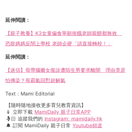
延伸閱讀：
【親子教養】K3女童偏食寧願挨餓老師親餵都無效
恐龍媽媽反鬧上學校 老師企硬「請直接轉校！」
延伸閱讀：
【迷信】母帶腦癱女復診遭陌生男要求離開 理由竟是
怕傳染？母霸氣回懟超解氣
Text：Mami Editorial
【隨時隨地接收更多育兒教育資訊】
📱 立即下載
MamiDaily 親子日常APP
🤱🏻 追蹤我們的
Instagram: mamidaily.hk
🔔 訂閱 MamiDaily 親子日常
Youtube頻道