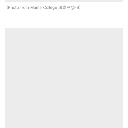
Photo from Mama College 張嘉兒@FB