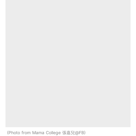
Photo from Mama College 張嘉兒@FB