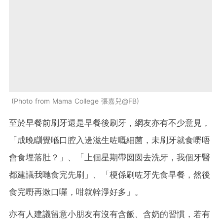
Photo from Mama College 張嘉兒@FB
至於早餐前刷牙還是早餐後刷牙，網友亦有不少意見，
「成晚瞓覺喺口腔入邊滋生咗嘅細菌，未刷牙就食嘢唔
會食埋落肚？」、「上個星期帶囡囡去洗牙，我個牙醫
都建議我哋食完先刷」、「梗係刷咗牙先食早餐，然後
食完嘢再漱口囉，咁就幹淨好多」。
亦有人建議留意小朋友有沒有含飯、含奶的習慣，若有