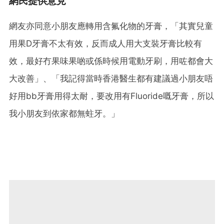
網民提供意見
網友亦同意小朋友應轉用含氟化物的牙膏，「其實兒童
用果D牙膏不太有效，反而成人用大支裝牙膏比較有
效，最好冇果味果啲或係時候用電動牙刷，用咗都會大
大改善」、「我記得當時香港醫生都有建議過小朋友唔
好用bb牙膏用得太耐，要改用有Fluoride嘅牙膏，所以
我小朋友到依家都無蛀牙。」