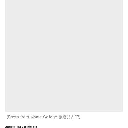
Photo from Mama College 張嘉兒@FB