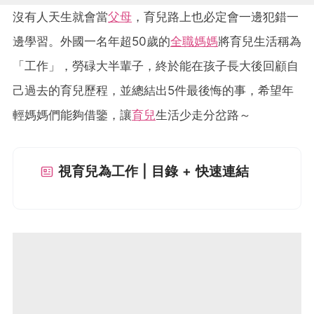
沒有人天生就會當
父母
，育兒路上也必定會一邊犯錯一
邊學習。外國一名年超50歲的
全職媽媽
將育兒生活稱為
「工作」，勞碌大半輩子，終於能在孩子長大後回顧自
己過去的育兒歷程，並總結出5件最後悔的事，希望年
輕媽媽們能夠借鑒，讓
育兒
生活少走分岔路～
視育兒為工作 | 目錄 + 快速連結