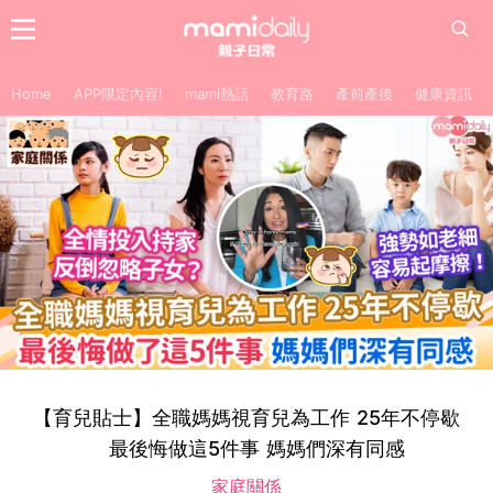
Home
APP限定內容!
mami熱話
教育路
產前產後
健康資訊
【育兒貼士】全職媽媽視育兒為工作 25年不停歇
最後悔做這5件事 媽媽們深有同感
家庭關係