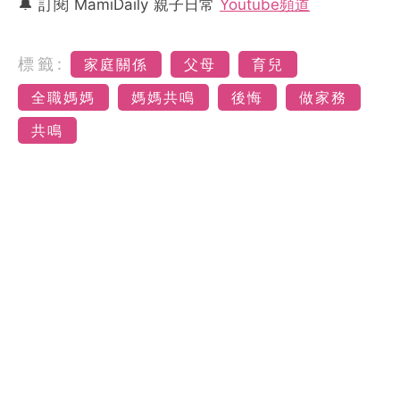
🔔 訂閱 MamiDaily 親子日常
Youtube頻道
標籤:
家庭關係
父母
育兒
全職媽媽
媽媽共鳴
後悔
做家務
共鳴