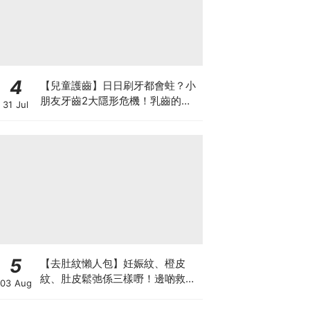
4
【兒童護齒】日日刷牙都會蛀？小
朋友牙齒2大隱形危機！乳齒的琺
31 Jul
瑯質比成人薄弱50%！選牙膏要睇
含氟量！
5
【去肚紋懶人包】妊娠紋、橙皮
紋、肚皮鬆弛係三樣嘢！邊啲救得
03 Aug
返、邊啲只能淡化？