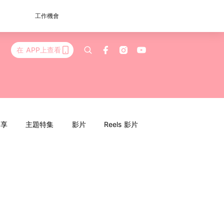
工作機會
在 APP上查看
分享
主題特集
影片
Reels 影片