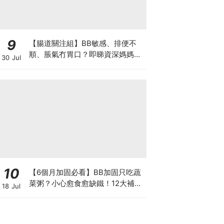
9
【腸道關注組】BB敏感、排便不
順、脹氣冇胃口？即睇資深媽媽分
30 Jul
享經驗之談 輕鬆解決湊B煩惱
10
【6個月加固必看】BB加固只吃蔬
菜粥？小心愈食愈缺鐵！12大補鐵
18 Jul
食材清單＋一星期食譜推薦