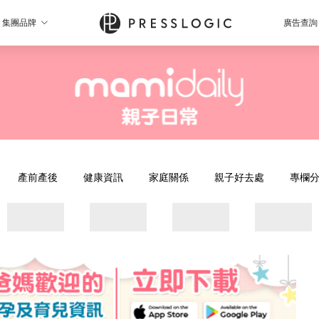
集團品牌
廣告查詢
產前產後
健康資訊
家庭關係
親子好去處
專欄