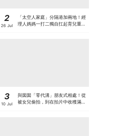
2
「太空人家庭」分隔港加兩地！經
理人媽媽一打二獨自扛起育兒重
26 Jul
擔！Stephanie｜經理人｜太空人
家庭｜職場媽媽
3
與囡囡「零代溝」朋友式相處！從
被女兒偷拍，到在拍片中收穫滿足
10 Jul
感！VAL媽｜美如｜KOL媽媽