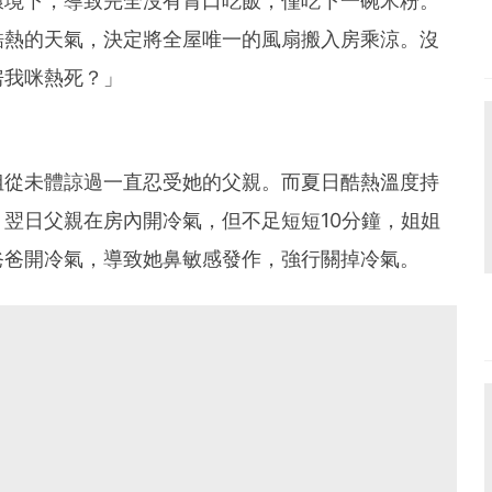
環境下，導致完全沒有胃口吃飯，僅吃下一碗米粉。
酷熱的天氣，決定將全屋唯一的風扇搬入房乘涼。沒
房我咪熱死？」
姐從未體諒過一直忍受她的父親。而夏日酷熱溫度持
翌日父親在房內開冷氣，但不足短短10分鐘，姐姐
爸爸開冷氣，導致她鼻敏感發作，強行關掉冷氣。