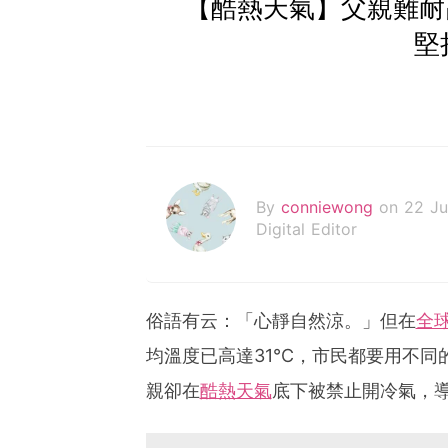
【酷熱天氣】父親難耐
堅
By
conniewong
on 22 Ju
Digital Editor
俗語有云：「心靜自然涼。」但在
全
均溫度已高達31°C，市民都要用不
親卻在
酷熱天氣
底下被禁止開冷氣，