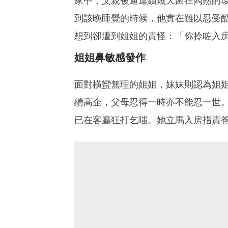
家中，父親被逼連續幾天困在悶熱的
到該晚睡覺的時候，他實在難以忍受
想到卻遭到姐姐的責怪：「你拎咗入
姐姐鼻敏感發作
面對橫蠻無理的姐姐，妹妹則認為姐
續高企，父母忍得一時亦不能忍一世。
已在客廳狂打乞嗤。她立馬入房指責