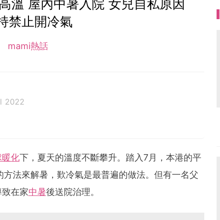
高溫 屋內中暑入院 女兒自私原因
持禁止開冷氣
mami熱話
l 2022
球暖化
下，夏天的溫度不斷攀升。踏入7月，本港的平
同的方法來解暑，歎冷氣是最普遍的做法。但有一名父
導致在家
中暑
後送院治理。