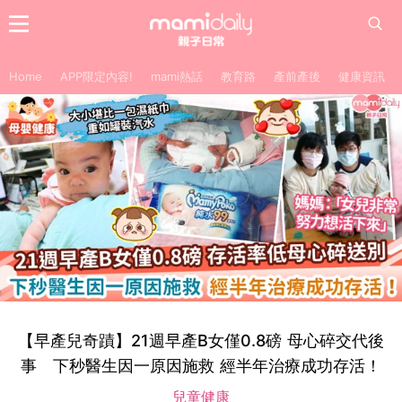
Home
APP限定內容!
mami熱話
教育路
產前產後
健康資訊
【早產兒奇蹟】21週早產B女僅0.8磅 母心碎交代後
事 下秒醫生因一原因施救 經半年治療成功存活！
兒童健康