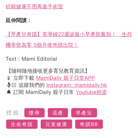
祈願健康不用再進手術室
延伸閱讀：
【早產兒奇蹟】英孕婦22週誕最小早產龍鳳胎！ 生存
機率曾為零 5個月後奇蹟出院！
Text：Mami Editorial
【隨時隨地接收更多育兒教育資訊】
📱 立即下載
MamiDaily 親子日常APP
🤱🏻 追蹤我們的
Instagram: mamidaily.hk
🔔 訂閱 MamiDaily 親子日常
Youtube頻道
標籤:
懷孕
流產
早產兒
生命奇蹟
兒童健康
奇蹟BB