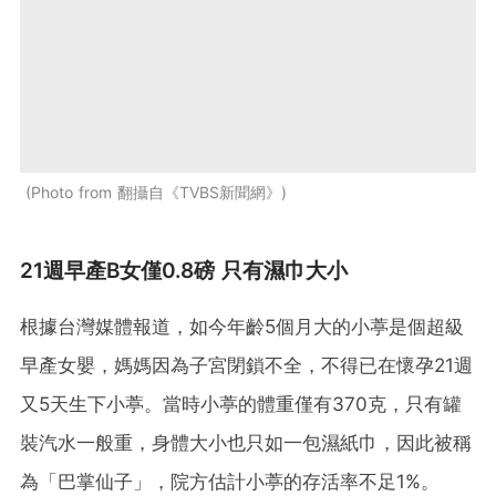
Photo from 翻攝自《TVBS新聞網》
21週早產B女僅0.8磅 只有濕巾大小
根據台灣媒體報道，如今年齡5個月大的小葶是個超級
早產女嬰，媽媽因為子宮閉鎖不全，不得已在懷孕21週
又5天生下小葶。當時小葶的體重僅有370克，只有罐
裝汽水一般重，身體大小也只如一包濕紙巾，因此被稱
為「巴掌仙子」，院方估計小葶的存活率不足1%。