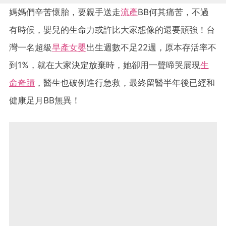
媽媽們辛苦懷胎，要親手送走
流產
BB何其痛苦，不過
有時候，嬰兒的生命力或許比大家想像的還要頑強！台
灣一名超級
早產女嬰
出生週數不足22週，原本存活率不
到1%，就在大家決定放棄時，她卻用一聲啼哭展現
生
命奇蹟
，醫生也破例進行急救，最終留醫半年後已經和
健康足月BB無異！