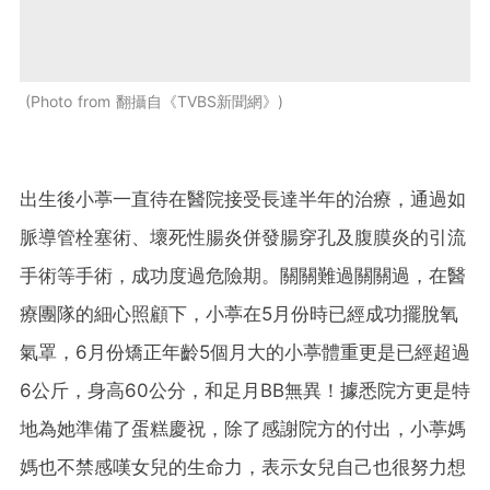
Photo from 翻攝自《TVBS新聞網》
出生後小葶一直待在醫院接受長達半年的治療，通過如
脈導管栓塞術、壞死性腸炎併發腸穿孔及腹膜炎的引流
手術等手術，成功度過危險期。關關難過關關過，在醫
療團隊的細心照顧下，小葶在5月份時已經成功擺脫氧
氣罩，6月份矯正年齡5個月大的小葶體重更是已經超過
6公斤，身高60公分，和足月BB無異！據悉院方更是特
地為她準備了蛋糕慶祝，除了感謝院方的付出，小葶媽
媽也不禁感嘆女兒的生命力，表示女兒自己也很努力想