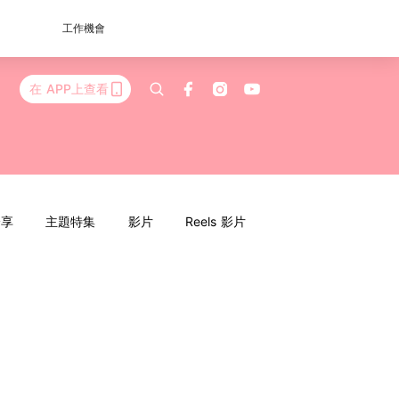
工作機會
在 APP上查看
分享
主題特集
影片
Reels 影片