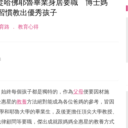
從哈佛耶魯畢業身居要職 博士媽
習慣教出優秀孩子
育路
教育心得
3
，始終每個孩子都是獨特的，作為
父母
便要因材施
全惠星的
教養
方法絕對能成為各位爸媽的參考，皆因
學和耶魯大學的畢業生，及後更擔任頂尖大學教授、
法律顧問等要職，傑出成就跟媽媽全惠星的教養方式