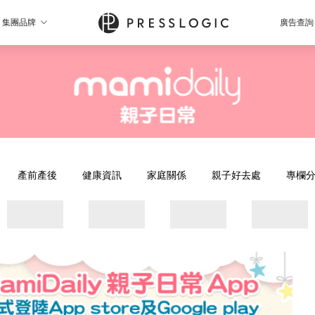
集團品牌
廣告查詢
產前產後
健康資訊
家庭關係
親子好去處
專欄