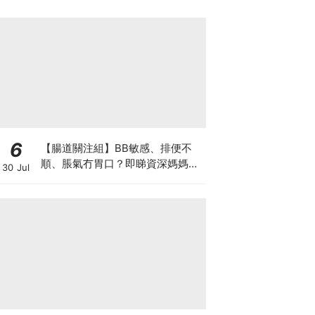
6
【腸道關注組】BB敏感、排便不
順、脹氣冇胃口？即睇資深媽媽分
30 Jul
享經驗之談 輕鬆解決湊B煩惱