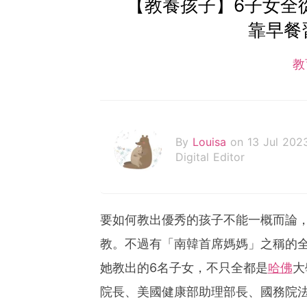
【教養孩子】6子女全
靠早餐
教
By
Louisa
on 13 Jul 202
Digital Editor
要如何教出優秀的孩子不能一概而論
教。不過有「南韓首席媽媽」之稱的
她教出的6名子女，不只全都是
哈佛
大
院長、美國健康部助理部長、國務院