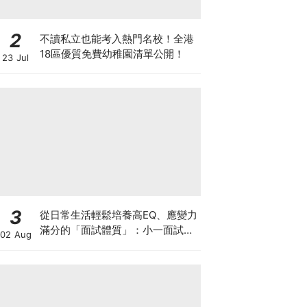
2
不讀私立也能考入熱門名校！全港
18區優質免費幼稚園清單公開！
23 Jul
3
從日常生活輕鬆培養高EQ、應變力
滿分的「面試體質」：小一面試最
02 Aug
強備戰指南