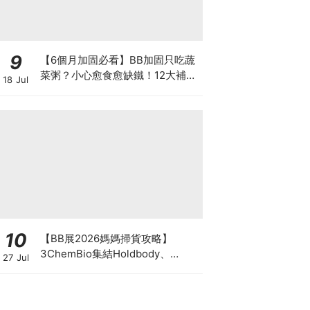
9
【6個月加固必看】BB加固只吃蔬
菜粥？小心愈食愈缺鐵！12大補鐵
18 Jul
食材清單＋一星期食譜推薦
10
【BB展2026媽媽掃貨攻略】
3ChemBio集結Holdbody、
27 Jul
ProVen、森下仁丹、Return人氣
品牌激減！低至18折＋買3送1＋原
箱優惠低至65折