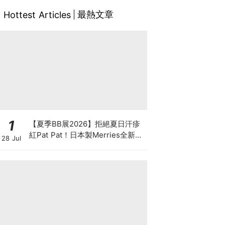
最熱文章
Hottest Articles
1
【夏季BB展2026】拒絕夏日汗疹
紅Pat Pat！日本製Merries全新超
28 Jul
吸安睡褲挑戰全晚零外漏 皇牌
First Premium系列買1送1！