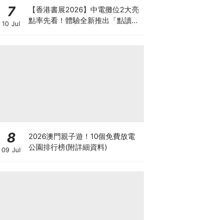
7
【香港書展2026】中電攤位2大亮
點率先看！體驗全新推出「點讀故
10 Jul
事書」系列＋升級版《低碳城市規
劃師》電子桌遊
8
2026澳門親子遊！10個免費放電
公園排行榜(附詳細資料)
09 Jul