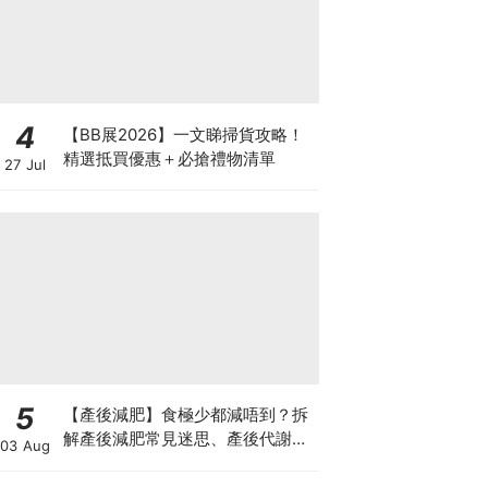
4
【BB展2026】一文睇掃貨攻略！
精選抵買優惠＋必搶禮物清單
27 Jul
5
【產後減肥】食極少都減唔到？拆
解產後減肥常見迷思、產後代謝、
03 Aug
水腫原因＋淋巴引流、Onda Pro
修身攻略